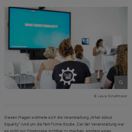
Bild v
© Laura Schallmoser
Diesen Fragen widmete sich die Veranstaltung „What About
Equality“ rund um die femTUme-Studie. Ziel der Veranstaltung war
es nicht nur, Ergebnisse sichtbar zu machen, sondern einen