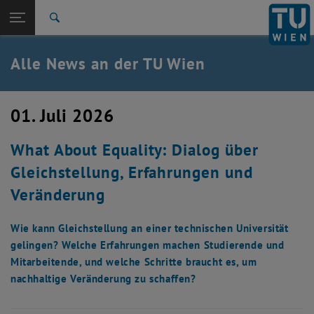
Studium
Seitennavigation öffnen
EN
TU Login
Forschung
Suche
International
Quicklinks
Alle News an der TU Wien
Quicklinks-Menü umschalten
Karriere
Zur 1. Menü Ebene
Alle News
01. Juli 2026
Zurück zur letzten Ebene:
TU Wien Startseite
Zurück: Subseiten von TU Wien Startseite auflisten
What About Equality: Dialog über
Übersicht
Gleichstellung, Erfahrungen und
Veränderung
Wie kann Gleichstellung an einer technischen Universität
gelingen? Welche Erfahrungen machen Studierende und
Mitarbeitende, und welche Schritte braucht es, um
nachhaltige Veränderung zu schaffen?