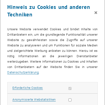
bessere Kommunikation von Unterstützungsangeboten sowie die
Hinweis zu Cookies und anderen
Stärkung von Dialog und Zusammenarbeit. Auch die Bedeutung von
×
Techniken
Vorbildern und einer offenen Gesprächskultur wurde hervorgehoben.
Die Veranstaltung machte deutlich: Gleichstellung ist kein
abgeschlossener Prozess, sondern eine gemeinsame Aufgabe. Die
Unsere Website verwendet Cookies und bindet Inhalte von
Ergebnisse der femTUme-Studie bilden dabei einen wichtigen
Drittanbietern ein, um die grundlegende Funktionalität unserer
Ausgangspunkt, um Veränderungen sichtbar zu machen und
Website zu gewährleisten sowie die Zugriffe auf unserer
konkrete Schritte weiterzuentwickeln.
Website zu analysieren und um Funktionen für soziale Medien
und zielgerichtete Werbung anbieten zu können. Hierzu ist es
nötig Informationen an die jeweiligen Dienstanbieter
weiterzugeben. Weitere Informationen zu Cookies und Inhalten
von Drittanbietern auf der Website finden Sie in unserer
Datenschutzerklärung
.
Erforderliche Cookies zulassen
Erforderliche Cookies
Statistik Cookies zulassen
Anonymisierte Webstatistiken