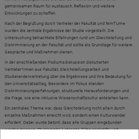
gemeinsamen Raum für Austausch, Reflexion und weitere
Entwicklungen zu schaffen.
Nach der Begrüßung durch Vertreter der Fakultät und femTUme
wurden die zentrale Ergebnisse der Studie vorgestellt. Die
Untersuchung betrachtete Erfahrungen rund um Gleichstellung und
Diskriminierung an der Fakultät und sollte als Grundlage für weitere
Gespräche und Maßnahmen dienen.
In der anschließenden Podiumsdiskussion diskutierten
Vertreter*innen aus Fakultät, Gleichstellungsarbeit und
Studierendenvertretung über die Ergebnisse und ihre Bedeutung für
den Universitätsalltag. Besonders im Fokus standen
Diskriminierungserfahrungen, strukturelle Herausforderungen und
die Frage, wie eine inklusive Wissenschaftskultur entstehen kann.
Ein zentrales Thema war, dass Gleichstellung nicht allein durch
einzelne Maßnahmen erreicht wird, sondern einen Kulturwandel
erfordert. Dabei wurde betont, dass alle Gruppen eingebunden
werden müssen: Studierende, Lehrende, Führungskräfte und
Mitarbeitende. Diskutiert wurden unter anderem Sensibilisierung,