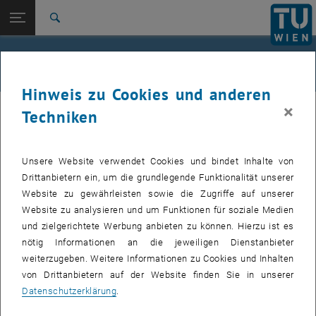
Studium
Seitennavigation öffnen
EN
TU Login
Forschung
Suche
International
Quicklinks
Alle News an der TU Wien
Quicklinks-Menü umschalten
Karriere
Hinweis zu Cookies und anderen
Zur 1. Menü Ebene
Alle News
×
18. Februar 2026
Techniken
Zurück zur letzten Ebene:
TU Wien Startseite
Zurück: Subseiten von TU Wien Startseite auflisten
Wartungsarbeiten TUcloud
Übersicht
Unsere Website verwendet Cookies und bindet Inhalte von
Drittanbietern ein, um die grundlegende Funktionalität unserer
Erstellt von
Michael Roth
Website zu gewährleisten sowie die Zugriffe auf unserer
Website zu analysieren und um Funktionen für soziale Medien
Am 18.02.2026 zwischen 15:00 und 15:30 werden im
und zielgerichtete Werbung anbieten zu können. Hierzu ist es
Service TUcloud Wartungsarbeiten durchgeführt.
nötig Informationen an die jeweiligen Dienstanbieter
weiterzugeben. Weitere Informationen zu Cookies und Inhalten
Am 18.02.2026 zwischen 15:00 und 15:30 werden im Service
von Drittanbietern auf der Website finden Sie in unserer
TUcloud Wartungsarbeiten durchgeführt.
Datenschutzerklärung
.
Dies ist leider nicht gänzlich ohne Downtime möglich, wir