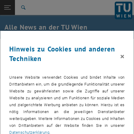
Studium
Seitennavigation öffnen
EN
TU Login
Forschung
Suche
International
Quicklinks
Alle News an der TU Wien
Quicklinks-Menü umschalten
Karriere
Zur 1. Menü Ebene
Alle News
20. Januar 2026
Hinweis zu Cookies und anderen
Zurück zur letzten Ebene:
TU Wien Startseite
Zurück: Subseiten von TU Wien Startseite auflisten
×
Techniken
Wartung upTUdate
Übersicht
Unsere Website verwendet Cookies und bindet Inhalte von
Erstellt von
Fritz Mayer
Drittanbietern ein, um die grundlegende Funktionalität unserer
Installation von Updates von Dienstag, 20.01.2026, 8:30
Website zu gewährleisten sowie die Zugriffe auf unserer
Uhr bis Donnerstag, 22.01.2026, 17:00 Uhr
Website zu analysieren und um Funktionen für soziale Medien
und zielgerichtete Werbung anbieten zu können. Hierzu ist es
nötig Informationen an die jeweiligen Dienstanbieter
Auf den Exchange-Servern der upTUdate-Umgebung werden von
weiterzugeben. Weitere Informationen zu Cookies und Inhalten
Dienstag, 20.01.2026, 08:30 Uhr bis Donnerstag, 22.01.2026, 17:00
von Drittanbietern auf der Website finden Sie in unserer
Uhr notwendige Updates installiert.
Datenschutzerklärung
.