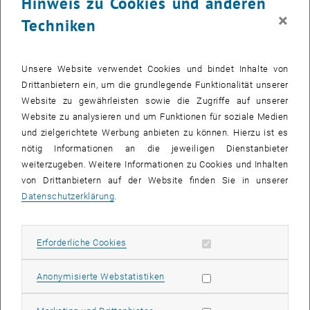
Hinweis zu Cookies und anderen
untergebrachten Komponenten zu
×
Verbindungsunterbrechungen von etwa 5-10 Minuten
Techniken
kommen.
Unsere Website verwendet Cookies und bindet Inhalte von
Drittanbietern ein, um die grundlegende Funktionalität unserer
Aufgrund eines Softwareproblems ist es erforderlich, auf mehreren
Website zu gewährleisten sowie die Zugriffe auf unserer
Switchen im Serverhousing-Netzwerk der TU Wien
Website zu analysieren und um Funktionen für soziale Medien
Softwareupgrades zu installieren und diese neu zu starten.
und zielgerichtete Werbung anbieten zu können. Hierzu ist es
Innerhalb des genannten Zeitraums kommt es daher während dem
nötig Informationen an die jeweiligen Dienstanbieter
Switch-Reboot zu einer Verbindungsunterbrechung von etwa 5-10
weiterzugeben. Weitere Informationen zu Cookies und Inhalten
Minuten an Ihren an den nachfolgend genannten Standorten
von Drittanbietern auf der Website finden Sie in unserer
untergebrachten Komponenten. Anschlüsse, die als LACP-Bond
Datenschutzerklärung
.
konfiguriert sind, sind nicht betroffen, sofern sie auf
unterschiedlichen Switchen angeschlossen sind.
Erforderliche Cookies zulassen
Erforderliche Cookies
Betroffene Serverhousing-Standorte:
BAU1G18
Statistik Cookies zulassen
Anonymisierte Webstatistiken
BCU2A18
DC02E02