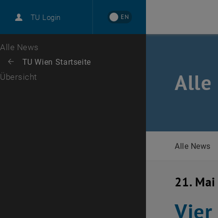
International
EN
TU Login
Karriere
Zur 1. Menü Ebene
Alle News
Zurück zur letzten Ebene:
TU Wien Startseite
Zurück: Subseiten von TU Wien Startseite auflisten
Alle
Übersicht
Alle News
21. Mai
Vier