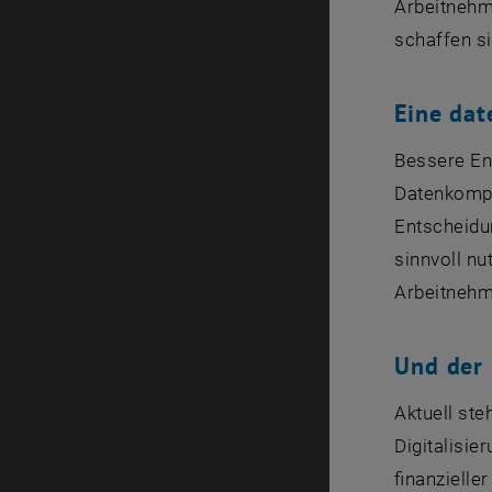
Arbeitnehm
schaffen s
Eine da
Bessere En
Datenkompe
Entscheidu
sinnvoll nu
Arbeitnehme
Und der 
Aktuell ste
Digitalisi
finanzielle