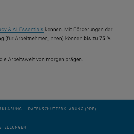
, öffnet in einem neuen Fenster
acy & AI Essentials
kennen. Mit Förderungen der
g (für Arbeitnehmer_innen) können
bis zu 75 %
e die Arbeitswelt von morgen prägen.
ERKLÄRUNG
DATENSCHUTZERKLÄRUNG (PDF)
STELLUNGEN