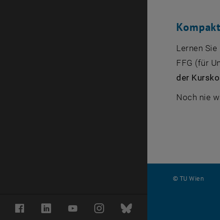
Kompaktp
Lernen Si
FFG (für U
der Kursk
Noch nie wa
© TU Wien
#
Facebook
LinkedIn
YouTube
Instagram
Bluesky
116210