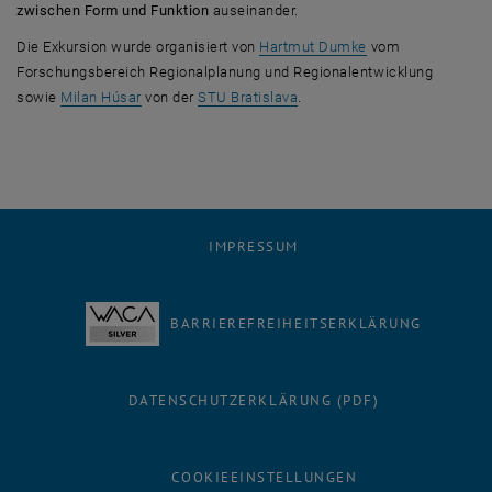
zwischen Form und Funktion
auseinander.
Die Exkursion wurde organisiert von
Hartmut Dumke
vom
Forschungsbereich Regionalplanung und Regionalentwicklung
, öffnet eine externe URL in
sowie
Milan Húsar
von der
STU Bratislava
.
IMPRESSUM
BARRIEREFREIHEITSERKLÄRUNG
DATENSCHUTZERKLÄRUNG (PDF)
COOKIEEINSTELLUNGEN