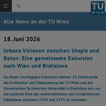
Studium
Seitennavigation öffnen
EN
TU Login
Forschung
Suche
International
Quicklinks
Alle News an der TU Wien
Quicklinks-Menü umschalten
Karriere
Zur 1. Menü Ebene
Alle News
18. Juni 2026
Zurück zur letzten Ebene:
TU Wien Startseite
Zurück: Subseiten von TU Wien Startseite auflisten
Urbane Visionen zwischen Utopie und
Übersicht
Beton: Eine gemeinsame Exkursion
nach Wien und Bratislava
An dieser zweitägigen Exkursion nahmen 20 Studierende
der Architektur und Stadtplanung der TU Wien und der
Slowakischen Technischen Universität in Bratislava teil, um
das bauliche Erbe des modernistischen und brutalistischen
Städtebaus zwischen 1930 und 1975 zu erkunden.