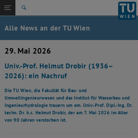
Studium
Seitennavigation öffnen
TU Login
Forschung
Suche
International
Quicklinks
Alle News an der TU Wien
Quicklinks-Menü umschalten
Karriere
Zur 1. Menü Ebene
Alle News
29. Mai 2026
Zurück zur letzten Ebene:
TU Wien Startseite
Zurück: Subseiten von TU Wien Startseite auflisten
Univ.-Prof. Helmut Drobir (1936–
Übersicht
2026): ein Nachruf
Die TU Wien, die Fakultät für Bau- und
Umweltingenieurwesen und das Institut für Wasserbau und
Ingenieurhydrologie trauern um em. Univ.-Prof. Dipl.-Ing. Dr.
techn. Dr. h.c. Helmut Drobir, der am 7. Mai 2026 im Alter
von 90 Jahren verstorben ist.