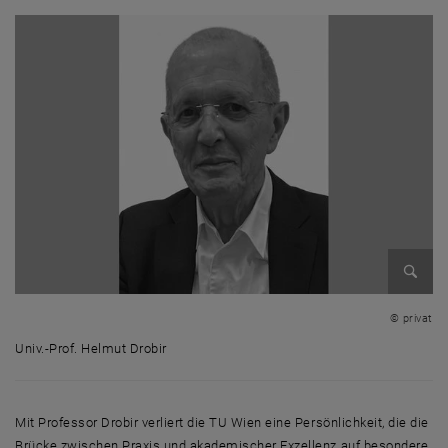
Bild v
© privat
Univ.-Prof. Helmut Drobir
Univ.-Prof. Helmut Drobir
Mit Professor Drobir verliert die TU Wien eine Persönlichkeit, die die
Brücke zwischen Praxis und akademischer Exzellenz auf besondere