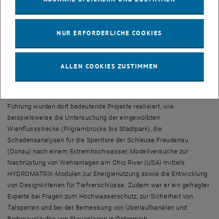
Wissenschaftliche Schwerpunkte seiner Arbeit waren unter
anderem strömungsinduzierte Schwingungen, hydrodynamische
Kräfte bei Verschlüssen, Wasserfassungen, Hochwasserschutz
NUR ERFORDERLICHE COOKIES
sowie HYDROMATRIX-Module zur Stromerzeugung. Hierüber wurde
in zahlreichen Publikationen, Diplomarbeiten, Dissertationen und
Habilitationen sowie in Fachseminaren und bei internationalen
ALLEN COOKIES ZUSTIMMEN
Vorträgen berichtet.
Von 1998 bis 2004 war er zudem Direktor des großen
Wasserbaulaboratoriums auf den Aspanggründen. Unter seiner
Führung wurden dort bedeutende Projekte realisiert, wie
beispielsweise die Untersuchung der eingewölbten
Wienflussstrecke (Pilgrambrücke bis Stadtpark), die
Schadensanalysen für die Sperrtore der Schleuse Freudenau
(Donau) nach einem Extremhochwasser, Modellversuche zur
Nachrüstung von Wehranlagen am Ohio River (USA) mittels
HYDROMATRIX-Modulen zur Energienutzung sowie die Entwicklung
von Designkriterien für Tiefverschlüsse. Zudem war er ein gefragter
Experte bei Fragen zum Hochwasserschutz, zur Sicherheit von
Talsperren und bei der Bemessung von Überlaufkanälen und
Bodenausläufen von Stauanlagen in Österreich.