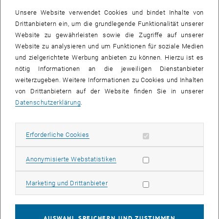
1993 folgte er dem Ruf als ordentlicher Universitätsprofessor für
Unsere Website verwendet Cookies und bindet Inhalte von
Konstruktiven Wasserbau, Landschaftswasserbau und
Drittanbietern ein, um die grundlegende Funktionalität unserer
Binnenschifffahrt an das Institut für Wasserbau der TU Wien, das er
Website zu gewährleisten sowie die Zugriffe auf unserer
von 1998 bis 2004 als Vorstand leitete. Seine Erfahrung aus der
Website zu analysieren und um Funktionen für soziale Medien
freien Wirtschaft prägte sein Profil als Experte, der komplexe
und zielgerichtete Werbung anbieten zu können. Hierzu ist es
technische Fragestellungen stets mit dem Blick auf die praktische
nötig Informationen an die jeweiligen Dienstanbieter
Umsetzbarkeit löste.
weiterzugeben. Weitere Informationen zu Cookies und Inhalten
Professor Drobir vermittelte den Studierenden nicht nur die
von Drittanbietern auf der Website finden Sie in unserer
theoretischen Grundlagen der Hydraulik, sondern auch die
Datenschutzerklärung
.
Faszination für die Gestaltung von Wasserbauwerken und den
nachhaltigen Umgang mit der Ressource Wasser. Seine
Erforderliche Cookies zulassen
Erforderliche Cookies
Vorlesungen – unter anderem über Konstruktiven Wasserbau,
Stahlwasserbau, Verkehrswasserbau, Landschaftswasserbau,
Talsperren und hydraulische Modellversuche – bereicherte er stets
Statistik Cookies zulassen
Anonymisierte Webstatistiken
durch zahlreiche Praxisbeispiele. Besonders beliebt waren seine
Exkursionen zu verschiedensten Kraftwerksanlagen und
Marketing Cookies zulassen
Marketing und Drittanbieter
Hochwasserrückhaltebecken, die den Austausch zwischen Lehre
und Praxis aktiv förderten.
AUSWAHL SPEICHERN UND ZUSTIMMEN