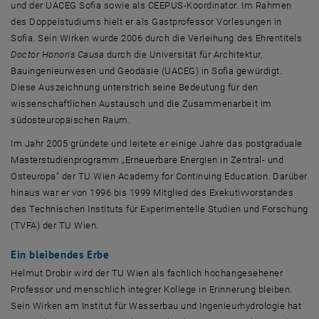
und der UACEG Sofia sowie als CEEPUS-Koordinator. Im Rahmen
des Doppelstudiums hielt er als Gastprofessor Vorlesungen in
Sofia. Sein Wirken wurde 2006 durch die Verleihung des Ehrentitels
Doctor Honoris Causa
durch die Universität für Architektur,
Bauingenieurwesen und Geodäsie (UACEG) in Sofia gewürdigt.
Diese Auszeichnung unterstrich seine Bedeutung für den
wissenschaftlichen Austausch und die Zusammenarbeit im
südosteuropäischen Raum.
Im Jahr 2005 gründete und leitete er einige Jahre das postgraduale
Masterstudienprogramm „Erneuerbare Energien in Zentral- und
Osteuropa“ der TU Wien Academy for Continuing Education. Darüber
hinaus war er von 1996 bis 1999 Mitglied des Exekutivvorstandes
des Technischen Instituts für Experimentelle Studien und Forschung
(TVFA) der TU Wien.
Ein bleibendes Erbe
Helmut Drobir wird der TU Wien als fachlich hochangesehener
Professor und menschlich integrer Kollege in Erinnerung bleiben.
Sein Wirken am Institut für Wasserbau und Ingenieurhydrologie hat