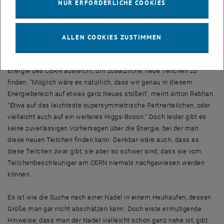
schwerer die Teilchen sind, die man nachweisen möchte, umso
NUR ERFORDERLICHE COOKIES
mehr Energie müssen die Teilchen haben, die man zur Kollision
bringt, und umso größer und mächtiger müsste man die
Teilchenbeschleuniger bauen.
ALLEN COOKIES ZUSTIMMEN
Unklar ist freilich, ob die auf 13 Tera-Elektronenvolt gesteigerte
Energie des CERN ausreicht, um zusätzliche, neue Teilchen zu
finden. "Möglich wäre es natürlich, dass wir genau in diesem
Energiebereich auf etwas ganz Neues stoßen", meint Anton Rebhan.
"Etwa auf das leichteste supersymmetrische Partnerteilchen, oder
vielleicht auch auf ein weiteres Higgs-Boson." Doch leider gibt es
keine zuverlässigen Vorhersagen über die Energie, bei der man
diese neuen Teilchen finden kann. Denkbar wäre auch, dass es
diese Teilchen zwar gibt, sie aber so schwer sind, dass sie vom
Teilchenbeschleuniger am CERN niemals nachgewiesen werden
können.
Es ist wie die Suche nach einer Nadel in einem Heuhaufen, dessen
Größe man gar nicht abschätzen kann. Doch erste ermutigende
Hinweise, dass man der Nadel vielleicht schon ganz nahe ist, gibt