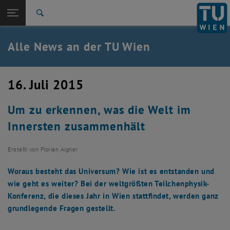
Studium
Seitennavigation öffnen
TU Login
Forschung
Suche
International
Quicklinks
Alle News an der TU Wien
Quicklinks-Menü umschalten
Karriere
Zur 1. Menü Ebene
Alle News
16. Juli 2015
Zurück zur letzten Ebene:
TU Wien Startseite
Zurück: Subseiten von TU Wien Startseite auflisten
Um zu erkennen, was die Welt im
Übersicht
Innersten zusammenhält
Erstellt von
Florian Aigner
Woraus besteht das Universum? Wie ist es entstanden und
wie geht es weiter? Bei der weltgrößten Teilchenphysik-
Konferenz, die dieses Jahr in Wien stattfindet, werden ganz
grundlegende Fragen gestellt.