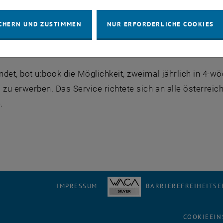
Nutzer_innen in der Übergangsphase bestmöglich zu unter
CHERN UND ZUSTIMMEN
NUR ERFORDERLICHE COOKIES
lternativer Hardwareangebote bereitgestellt.
k
det, bot u:book die Möglichkeit, zweimal jährlich in 4-w
 zu erwerben. Das Service richtete sich an alle österrei
.
IMPRESSUM
BARRIEREFREIHEITS
COOKIEEIN