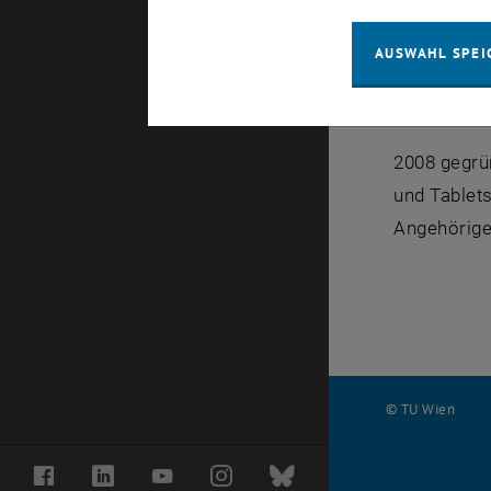
Um unsere 
AUSWAHL SPEI
Übersicht a
Über u:boo
2008 gegrün
und Tablets
Angehörige
© TU Wien
#
Facebook
LinkedIn
YouTube
Instagram
Bluesky
116210