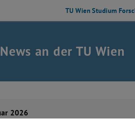
TU Wien
Studium
Fors
 News an der TU Wien
uar 2026
ok Aktion wird eingeste