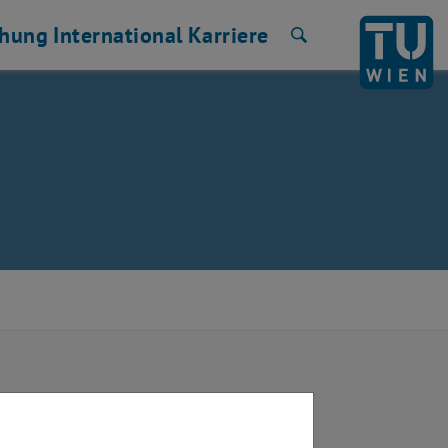
chung
International
Karriere
Suche
llt