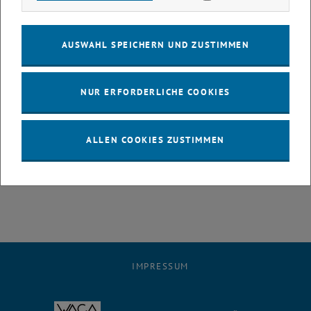
Der TU Wien Chor überzeugte mit seiner Version von „
Wasted Love
“
von
JJ
und erreichte den 2. Platz. Gemeinsam mit dem Verein der
AUSWAHL SPEICHERN UND ZUSTIMMEN
Freunde der JSB Musikschule (1. Platz) und dem
SweetSpot
Ensemble (3. Platz) wird der Chor nun im
Eurovision Village
auftreten.
NUR ERFORDERLICHE COOKIES
Mit dem Auftritt am Wiener Rathausplatz erwartet den TU Wien
Chor ein besonderes musikalisches Highlight im Rahmen des
Eurovision Song Contest
2026.
ALLEN COOKIES ZUSTIMMEN
16. Mai 2026, 17:00
Wiener Rathausplatz
IMPRESSUM