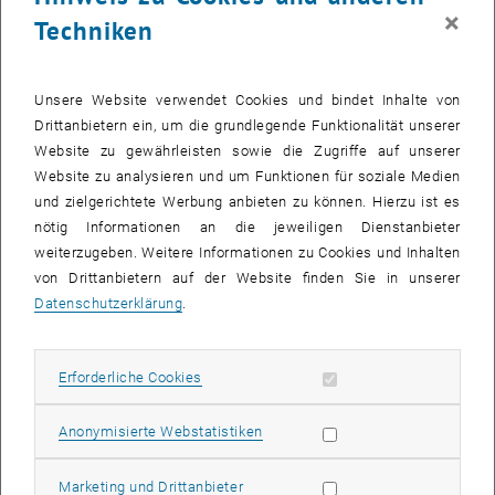
×
Techniken
Unsere Website verwendet Cookies und bindet Inhalte von
Drittanbietern ein, um die grundlegende Funktionalität unserer
Website zu gewährleisten sowie die Zugriffe auf unserer
Website zu analysieren und um Funktionen für soziale Medien
und zielgerichtete Werbung anbieten zu können. Hierzu ist es
nötig Informationen an die jeweiligen Dienstanbieter
weiterzugeben. Weitere Informationen zu Cookies und Inhalten
von Drittanbietern auf der Website finden Sie in unserer
Datenschutzerklärung
.
Bild v
© INTERKULTUR
Erforderliche Cookies zulassen
Erforderliche Cookies
Beim Ö3
Cover Song Contest
haben Vereine aus ganz Österreich
ihre eigenen Interpretationen bekannter
Eurovision-Hits
präsentiert
Statistik Cookies zulassen
Anonymisierte Webstatistiken
und dabei eindrucksvoll gezeigt, wie vielfältig die heimische
Musikszene ist.
Marketing Cookies zulassen
Marketing und Drittanbieter