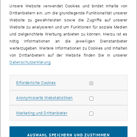
diskutiert werden.
Unsere Website verwendet Cookies und bindet Inhalte von
Drittanbietern ein, um die grundlegende Funktionalität unserer
4. Forum für Eltern und Kinder – Kinder und (oder?) Karriere
Website zu gewährleisten sowie die Zugriffe auf unserer
Start des Familientages ist das Forum für Eltern und Kinder. Die
Website zu analysieren und um Funktionen für soziale Medien
Eröffnung übernehmen Rektorin Sabine Seidler und Vizerektorin
und zielgerichtete Werbung anbieten zu können. Hierzu ist es
Anna Steiger. Als erste österreichische Universität hat die TU Wien
nötig Informationen an die jeweiligen Dienstanbieter
eine derartige Plattform initiiert – 2013 findet das Forum bereits
weiterzugeben. Weitere Informationen zu Cookies und Inhalten
zum vierten Mal statt. Karenzierte MitarbeiterInnen haben die
von Drittanbietern auf der Website finden Sie in unserer
Möglichkeit mit VertreterInnen des Rektorats zu sprechen,
Datenschutzerklärung
.
Informationen von ExpertInnen zu erhalten und sich mit KollegInnen
auszutauschen.
Erforderliche Cookies zulassen
Erforderliche Cookies
Start: 09:30 Uhr
Ort: Prechtlsaal, Karlsplatz 13 (EG), 1040 Wien
Statistik Cookies zulassen
Anonymisierte Webstatistiken
Zielgruppe: Karenzierte oder kurz vor der Karenz stehende
MitarbeiterInnen
Marketing Cookies zulassen
Marketing und Drittanbieter
Anmeldung: <link>tukids@tuwien.ac.at
"Mehr als ich kann" – Eine Informationsveranstaltung für pflegende
AUSWAHL SPEICHERN UND ZUSTIMMEN