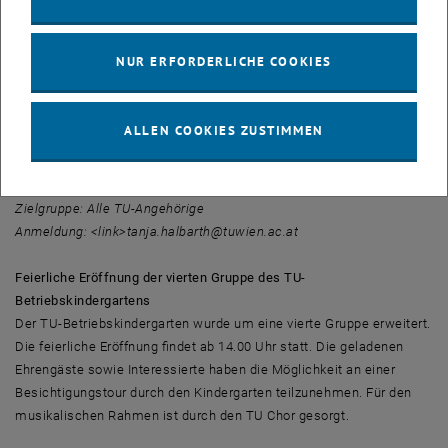
Angehörige
Nächster Programmpunkt ist die Informationsveranstaltung für
pflegende und betreuende Angehörige. Hier können sich
NUR ERFORDERLICHE COOKIES
Interessierte mit VertreterInnen der Interessengemeinschaft für
pflegende Angehörige austauschen. Im Anschluss besteht die
Möglichkeit zum Netzwerken beim Buffet.
ALLEN COOKIES ZUSTIMMEN
Start: 12:00 Uhr
Ort: Prechtlsaal, Karlsplatz 13 (EG), 1040 Wien
Zielgruppe: Alle TU-Angehörige
Anmeldung: <link>tanja.halbarth@tuwien.ac.at
Feierliche Eröffnung der vierten Gruppe des TU-
Betriebskindergartens
Der TU-Betriebskindergarten wurde um eine vierte Gruppe erweitert.
Die feierliche Eröffnung findet ab 14.00 Uhr statt. Die geladenen
Ehrengäste sowie Interessierte haben die Möglichkeit an einer
Besichtigungstour durch den Kindergarten teilzunehmen. Für den
musikalischen Rahmen ist durch den TU Chor gesorgt.