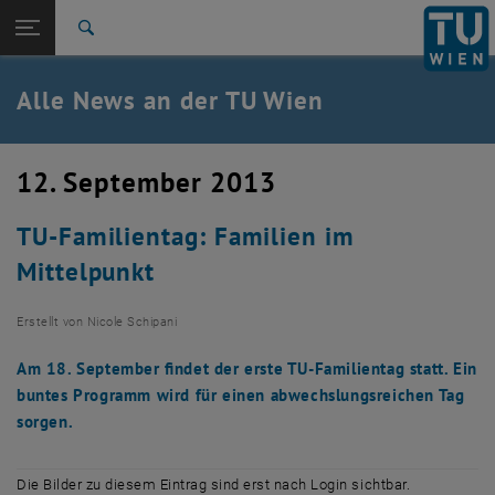
Studium
Seitennavigation öffnen
TU Login
Forschung
Suche
International
Quicklinks
Alle News an der TU Wien
Quicklinks-Menü umschalten
Karriere
Zur 1. Menü Ebene
Alle News
12. September 2013
Zurück zur letzten Ebene:
TU Wien Startseite
Zurück: Subseiten von TU Wien Startseite auflisten
TU-Familientag: Familien im
Übersicht
Mittelpunkt
Erstellt von
Nicole Schipani
Am 18. September findet der erste TU-Familientag statt. Ein
buntes Programm wird für einen abwechslungsreichen Tag
sorgen.
Die Bilder zu diesem Eintrag sind erst nach Login sichtbar.