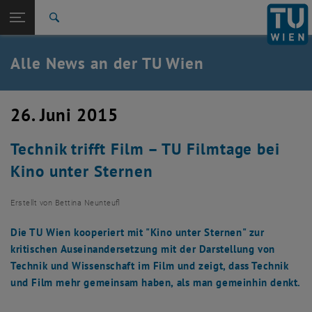
Studium
Seitennavigation öffnen
TU Login
Forschung
Suche
International
Quicklinks
Alle News an der TU Wien
Quicklinks-Menü umschalten
Karriere
Zur 1. Menü Ebene
Alle News
26. Juni 2015
Zurück zur letzten Ebene:
TU Wien Startseite
Zurück: Subseiten von TU Wien Startseite auflisten
Technik trifft Film – TU Filmtage bei
Übersicht
Kino unter Sternen
Erstellt von
Bettina Neunteufl
Die TU Wien kooperiert mit "Kino unter Sternen" zur
kritischen Auseinandersetzung mit der Darstellung von
Technik und Wissenschaft im Film und zeigt, dass Technik
und Film mehr gemeinsam haben, als man gemeinhin denkt.