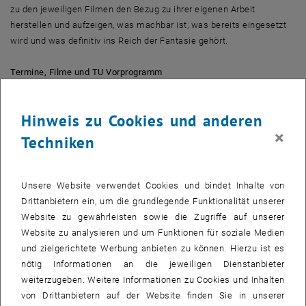
zu den jeweiligen Filmen den Bezug zu ihrer eigenen Arbeit
herstellen und aufzeigen, was machbar ist, was bereits eingesetzt
wird und was definitiv ins Reich der Fantasie gehört.
Termine, Filme und TU Vorprogramm
30.06.2015: Metropolis (Fritz Lang, D 1927)
Hinweis zu Cookies und anderen
Herzmaschine, Bildtelefonie und Humanoide - Markus Bader (Inst.
×
für Rechnergestützte Automation) stellt der Erschaffung eines
Techniken
menschenähnlichen Roboters den aktuellen Stand der Technik und
die Herausforderungen der Mobilen Robotik gegenüber. Julia Linert
(Inst. Institut für Mechanik und Mechatronik) thematisiert, dass viele
Unsere Website verwendet Cookies und bindet Inhalte von
der im Film gezeigten Technologien heute bereits im Einsatz sind:
Drittanbietern ein, um die grundlegende Funktionalität unserer
die "Herz-Maschine", ein Kraftwerk, das ein komfortables Leben
Website zu gewährleisten sowie die Zugriffe auf unserer
ermöglicht; Bildtelefonie, fast jedes Smartphone, jeder neue
Website zu analysieren und um Funktionen für soziale Medien
Computer verfügt über eine integrierte Kamera und Roboter, die
und zielgerichtete Werbung anbieten zu können. Hierzu ist es
verschiedenste Aufgaben zu erledigen haben. Zwar wird im Bereich
nötig Informationen an die jeweiligen Dienstanbieter
der Humanoiden viel geforscht, es wird jedoch noch einige Zeit
weiterzugeben. Weitere Informationen zu Cookies und Inhalten
dauern, bis ein komplett eigenständig denkendes System
von Drittanbietern auf der Website finden Sie in unserer