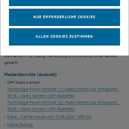
Ein weiterer besonderer Programmpunkt war die Vorstellung der
Vision eines Innovationskorridors zwischen Österreich und Indien
NUR ERFORDERLICHE COOKIES
durch die Technische Universität Wien. Ziel dieser Initiative ist es,
Innovationsökosysteme beider Länder enger miteinander zu
vernetzen und neue Möglichkeiten für gemeinsame Forschung und
ALLEN COOKIES ZUSTIMMEN
Kooperation zu schaffen.
Das TechForum: Millstatt 2026 hat damit einmal mehr seine Rolle
als Plattform für Dialog, Vernetzung und Innovation unter Beweis
gestellt.
Medienberichte (Auswahl)
ORF Radio Kärnten
Technologie Forum Millstatt (1) | Radio Kärnten zur Mittagszeit ,
09.06. | Radio Kärnten | ORF-Radiothek
Technologie Forum Millstatt (2) | Radio Kärnten zur Mittagszeit ,
09.06. | Radio Kärnten | ORF-Radiothek
Dabei - Kärnten heute vom 10.06.2026 - ORF ON
Kleine Zeitung