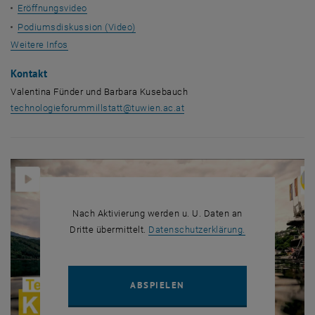
Eröffnungsvideo
Podiumsdiskussion (Video)
, öffnet in einem neuen Fenster
Weitere Infos
Kontakt
Valentina Fünder und Barbara Kusebauch
technologieforummillstatt
@
tuwien.ac.at
Nach Aktivierung werden u. U. Daten an
, öffnet in eine
Dritte übermittelt.
Datenschutzerklärung.
YOUTUBE VIDEO "TECHFOR
ABSPIELEN