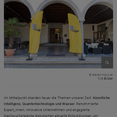
Bild v
© elsner/ricco.at
1 
1/4 Bilder
Im Mittelpunkt standen heuer die Themen unserer Zeit:
Künstliche
Intelligenz, Quantentechnologie und Wasser
. Renommierte
Expert_innen, innovative Unternehmen und engagierte
Nachwuchstalente diskutierten aktuelle Entwicklungen, um