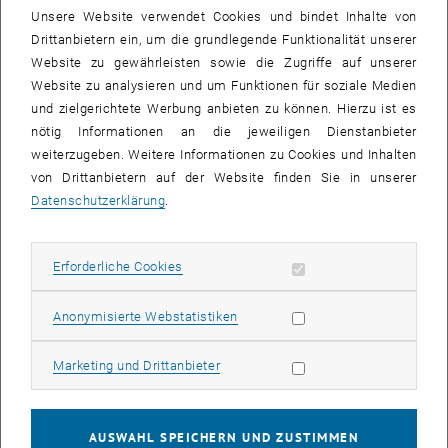
und den Ansätzen zur gemeinsamen Nutzung von
Unsere Website verwendet Cookies und bindet Inhalte von
Forschungsinfrastrukturen wichtige Akzente für eine noch stärkere
Drittanbietern ein, um die grundlegende Funktionalität unserer
Vernetzung und nachhaltige Zusammenarbeit gesetzt haben.
Website zu gewährleisten sowie die Zugriffe auf unserer
Auch die Wissenschaftler_innen der TU Wien, Universität Salzburg,
Website zu analysieren und um Funktionen für soziale Medien
TU Graz, BOKU, Universität Wien und JKU Linz nutzten die
und zielgerichtete Werbung anbieten zu können. Hierzu ist es
Gelegenheit zum intensiven Austausch mit Kolleg_innen aus ganz
nötig Informationen an die jeweiligen Dienstanbieter
Österreich haben mit ihren Beiträgen einem lebendigen
weiterzugeben. Weitere Informationen zu Cookies und Inhalten
wissenschaftlichen Dialog gefördert.
von Drittanbietern auf der Website finden Sie in unserer
Datenschutzerklärung
.
Im
TechLab
unter Leitung von Prof. Dr. Günter Lepperdinger
(Universität Salzburg) entwickelten Studierende verschiedener
Universitäten im Team innovative Lösungen für die Herausforderung
Erforderliche Cookies zulassen
Erforderliche Cookies
„Gesundes Wasser“. Dabei simulierten sie die Kontamination einer
öffentlichen Wasserversorgung, erarbeiteten praxistaugliche
Statistik Cookies zulassen
Anonymisierte Webstatistiken
Sterilisierungskonzepte und dachten diese bis zur möglichen
Markteinführung für den Hausgebrauch weiter. Den Abschluss
Marketing Cookies zulassen
Marketing und Drittanbieter
bildete die Präsentation ihrer Ideen im Rahmen der EXPO vor einem
Publikum – ein eindrucksvolles Beispiel dafür, wie aus Neugier,
Teamarbeit und Kreativität zukunftsweisende Innovationen
AUSWAHL SPEICHERN UND ZUSTIMMEN
entstehen kann.