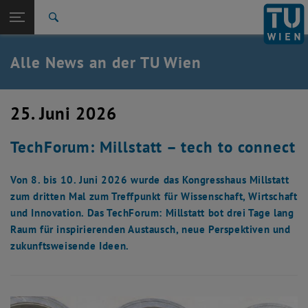
Studium
Seitennavigation öffnen
TU Login
Forschung
Suche
International
Quicklinks
Alle News an der TU Wien
Quicklinks-Menü umschalten
Karriere
Zur 1. Menü Ebene
Alle News
25. Juni 2026
Zurück zur letzten Ebene:
TU Wien Startseite
Zurück: Subseiten von TU Wien Startseite auflisten
TechForum: Millstatt – tech to connect
Übersicht
Von 8. bis 10. Juni 2026 wurde das Kongresshaus Millstatt
zum dritten Mal zum Treffpunkt für Wissenschaft, Wirtschaft
und Innovation. Das TechForum: Millstatt bot drei Tage lang
Raum für inspirierenden Austausch, neue Perspektiven und
zukunftsweisende Ideen.