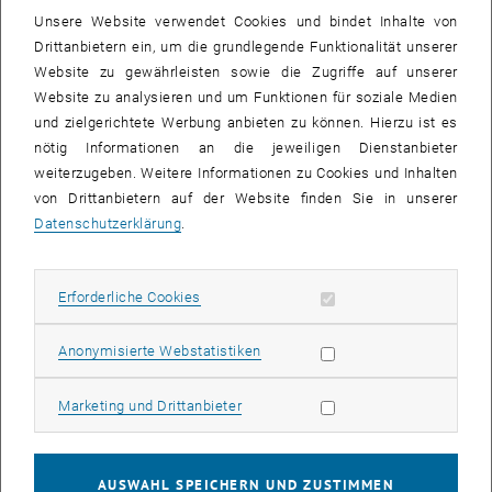
Universität Žilina
in der Slowakei
statt. Studierende aller
Unsere Website verwendet Cookies und bindet Inhalte von
akademischer Niveaus (Bachelor, Master, Doktor) sind eingeladen,
Drittanbietern ein, um die grundlegende Funktionalität unserer
sich um einen der Plätze für das kommende Jahr zu bewerben.
Website zu gewährleisten sowie die Zugriffe auf unserer
Das Programm basiert zu einem großen Teil auf Selbsterfahrung.
Website zu analysieren und um Funktionen für soziale Medien
Durch den Einsatz unterschiedlicher Simulationstools erleben die
und zielgerichtete Werbung anbieten zu können. Hierzu ist es
Studierenden – begleitet von erfahrenen Mentoren – ganz
nötig Informationen an die jeweiligen Dienstanbieter
persönlich den Alltag von Menschen mit Behinderungen und die
weiterzugeben. Weitere Informationen zu Cookies und Inhalten
sich jeweils stellenden Herausforderungen und Barrieren. Den
von Drittanbietern auf der Website finden Sie in unserer
zentralen Höhepunkt bildet der von den Studierenden selbst
Datenschutzerklärung
.
organisierte „Field-Trip“. Diese Erlebnisse werden in Workshops und
Austausch mit Experten reflektiert, aufbereitet und präsentiert. Den
Erforderliche Cookies zulassen
Erforderliche Cookies
Abschluss bildet die feierliche Überreichung der Zertifikate. Die
Kosten für die Teilnahme werden so gering als möglich gehalten,
eine Förderung im Rahmen von Erasmus+ ist möglich.
Statistik Cookies zulassen
Anonymisierte Webstatistiken
Konversationssprache ist Englisch.
Marketing Cookies zulassen
Marketing und Drittanbieter
„Die an der Summer School teilnehmenden Studierenden werden
sich immer daran erinnern, wie es sich angefühlt hat, selbst in der
Rolle eines Menschen mit Behinderung zu sein, und sie werden in
AUSWAHL SPEICHERN UND ZUSTIMMEN
ihrem zukünftigen Berufsleben mit einem professionell geschärften