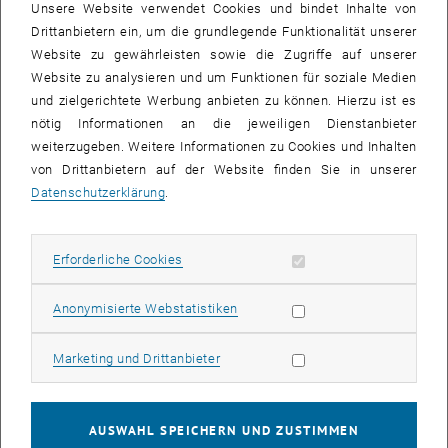
Unsere Website verwendet Cookies und bindet Inhalte von
Drittanbietern ein, um die grundlegende Funktionalität unserer
Die Studienassistent_innen des <link http: www.tuwien.ac.at dle pr
Website zu gewährleisten sowie die Zugriffe auf unserer
studieninfo_marketing _blank>Büros für Öffentlichkeitsarbeit sind
Website zu analysieren und um Funktionen für soziale Medien
quer durch Österreich unterwegs, um Studieninteressierte, Eltern
und zielgerichtete Werbung anbieten zu können. Hierzu ist es
und Lehrer_innen mit aktuellen Informationen rund um das
nötig Informationen an die jeweiligen Dienstanbieter
Studienangebot der TU Wien zu versorgen. Im persönlichen
weiterzugeben. Weitere Informationen zu Cookies und Inhalten
Gespräch können so die grundlegenden Fragen beantwortet werden
von Drittanbietern auf der Website finden Sie in unserer
bzw. auf das weitere Informationsangebot und die Servicestellen an
Datenschutzerklärung
.
der TU Wien hingewiesen werden.
Ziel ist eine bestmögliche Orientierungs- und Entscheidungshilfe
Erforderliche Cookies zulassen
Erforderliche Cookies
bei der<link http: www.tuwien.ac.at lehre _blank> Studienwahl.
Wann und wo?
Statistik Cookies zulassen
Anonymisierte Webstatistiken
BeSt³ Innsbruck: 19. – 21. Oktober 2016, Messe Innsbruck
BeSt³ Klagenfurt: 24. – 26. November 2016, Messe Klagenfurt
Marketing Cookies zulassen
Marketing und Drittanbieter
<link http: www.bestinfo.at>www.bestinfo.at
Wir freuen uns auf neugierige Besucher_innen!
AUSWAHL SPEICHERN UND ZUSTIMMEN