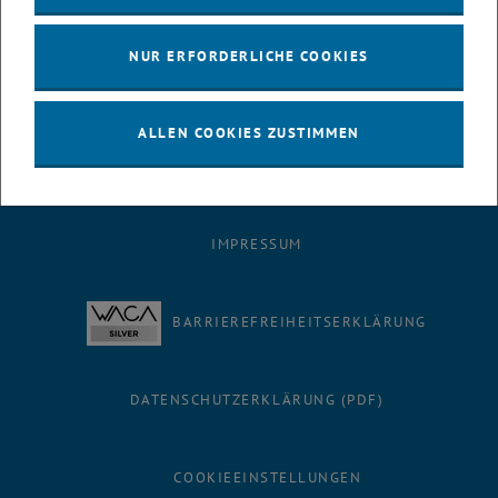
Während der Messezeiten entfallen die Beratungstermine des Büros
für Öffentlichkeitsarbeit an der TU Wien. Bitte nutzen Sie in dieser
NUR ERFORDERLICHE COOKIES
Zeit die Angebote der HTU bzw. der <link https: htu.at main
fachschaften _blank>Fachschaften.
ALLEN COOKIES ZUSTIMMEN
IMPRESSUM
BARRIEREFREIHEITSERKLÄRUNG
DATENSCHUTZERKLÄRUNG (PDF)
COOKIEEINSTELLUNGEN