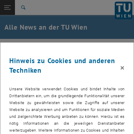
Studium
Seitennavigation öffnen
EN
TU Login
Forschung
Suche
International
Quicklinks
Alle News an der TU Wien
Quicklinks-Menü umschalten
Karriere
Zur 1. Menü Ebene
Alle News
31. März 2022
Zurück zur letzten Ebene:
TU Wien Startseite
Zurück: Subseiten von TU Wien Startseite auflisten
Hinweis zu Cookies und anderen
Start "Energie- und klimarelevante
Übersicht
×
Techniken
Analyse und Planung" in Vösendorf
Bereits im Wintersemester 2019 haben wir mit unserer
Unsere Website verwendet Cookies und bindet Inhalte von
Energieraumplanungs-Übung für 8 Quartiere in Vösendorf
Drittanbietern ein, um die grundlegende Funktionalität unserer
Energiewende-Konzepte erarbeitet. Aufgrund der
Website zu gewährleisten sowie die Zugriffe auf unserer
wunderbaren Kooperation mit der Gemeinde setzen wir nun
Website zu analysieren und um Funktionen für soziale Medien
mit Umsetzungskonzepten für zwei Quartiere fort...
und zielgerichtete Werbung anbieten zu können. Hierzu ist es
nötig Informationen an die jeweiligen Dienstanbieter
weiterzugeben. Weitere Informationen zu Cookies und Inhalten
Am 10.03.2022 fand dazu ein Stadtspaziergang
mit