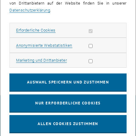
von Drittanbietern auf der Website finden Sie in unserer
Vizebürgermeisterin Alexandra Wolfschütz, der Umwelt- und
Datenschutzerklärung
.
Energiebeauftragten Alexandra Kurt-Brabec, dem Gemeinderat Peter
Köck, dem Ortsplaner Josef Hameter, dem Ex-Gemeinderat und
Stadtfotografen Ronny Fras und natürlich den engagierten
Erforderliche Cookies zulassen
Erforderliche Cookies
Studierenden und Lehrbeauftragten des Institutes für Raumplanung
der TU Wien
statt. Wir freuen uns schon jetzt auf die Ergebnisse und
Statistik Cookies zulassen
Anonymisierte Webstatistiken
weitere gemeinsame Veranstaltungen!
Marketing Cookies zulassen
Marketing und Drittanbieter
, öffnet eine externe URL in
Copyright Fotos:
www.fotojob-ronnyfras.at
AUSWAHL SPEICHERN UND ZUSTIMMEN
NUR ERFORDERLICHE COOKIES
IMPRESSUM
ALLEN COOKIES ZUSTIMMEN
BARRIEREFREIHEITSERKLÄRUNG