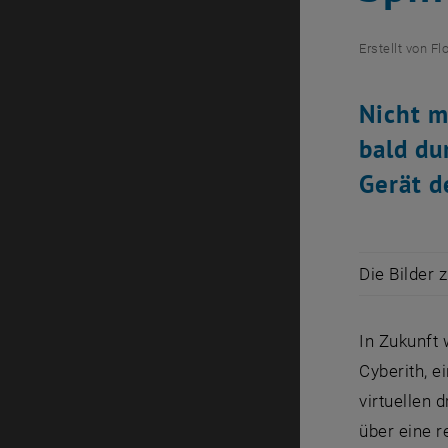
Erstellt von
Fl
Nicht m
bald du
Gerät d
Die Bilder 
In Zukunft 
Cyberith, e
virtuellen 
über eine 