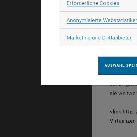
endlich de
Erforde
Erforderliche Cookies
Der Virtual
Anonymisierte Webstatistike
diesem Ger
Ma
Marketing und Drittanbieter
springt ode
Laufbewegu
AUSWAHL SPEI
Schon im Vo
seit 23. Ju
schon große
sie weltwei
<link http:
Virtualizer