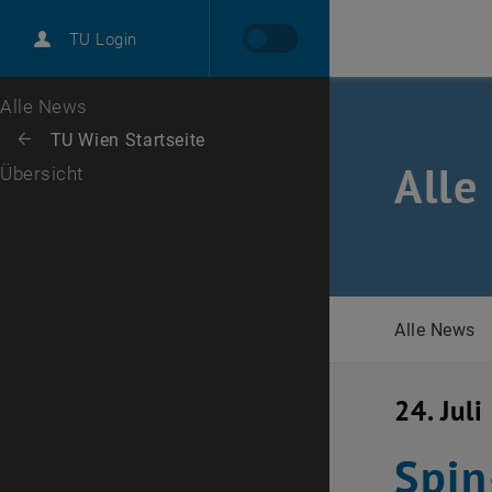
International
TU Login
Karriere
Zur 1. Menü Ebene
Alle News
Zurück zur letzten Ebene:
TU Wien Startseite
Zurück: Subseiten von TU Wien Startseite auflisten
Alle
Übersicht
Alle News
24. Jul
Spin