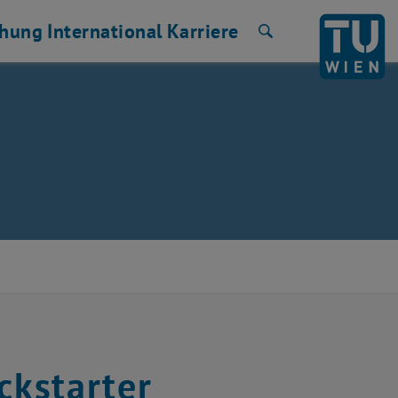
chung
International
Karriere
Suche
ckstarter