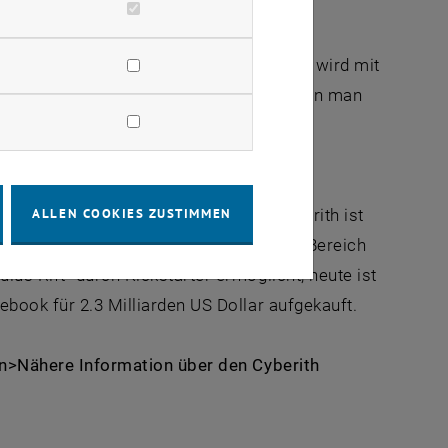
n.
istrieren, auch ein Springen oder Ducken wird mit
 sich frei um 360 Grad drehen lässt. Wenn man
ie Füße lässt man in einer natürlichen
en, Spezialschuhe sind nicht nötig.
ALLEN COOKIES ZUSTIMMEN
chritt zur Serienproduktion folgen. Cyberith ist
anz besonders im Elektronik- und Gaming-Bereich
lus Rift“ durch Kickstarter ermöglicht, heute ist
ebook für 2.3 Milliarden US Dollar aufgekauft.
ern>Nähere Information über den Cyberith