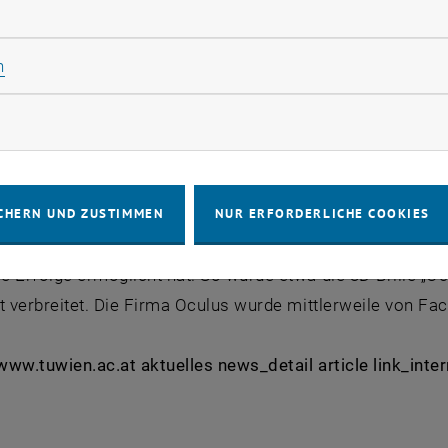
n Weg aus den Versuchslabors in den Gaming-Alltag finde
rliche Cookies zulassen
izer schafft es nicht nur, die Bewegungen der Füße zu reg
Statistik Cookies zulassen
n
ät möglich. Man wird von einem Gürtel festgehalten, der
rketing Cookies zulassen
r sich niederkauert bewegt sich der Gürtel vertikal mit. D
ng über den glatten Boden gleiten – in gewöhnlichen Sock
CHERN UND ZUSTIMMEN
NUR ERFORDERLICHE COOKIES
rjahr wurde der erste Prototyp vorgestellt, nun soll der S
li auf Kickstarter – einer Crowdfunding-Plattform, die g
 Erfolge ermöglicht hat. So wurde etwa die 3D-Brille „Ocu
t verbreitet. Die Firma Oculus wurde mittlerweile von Fac
 www.tuwien.ac.at aktuelles news_detail article link_int