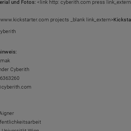
rial und Fotos:
<link http: cyberith.com press link_exter
: www.kickstarter.com projects _blank link_extern>
Kicksta
Cyberith
inweis:
kmak
der Cyberith
-6363260
@cyberith.com
:
 Aigner
fentlichkeitsarbeit
 Universität Wien