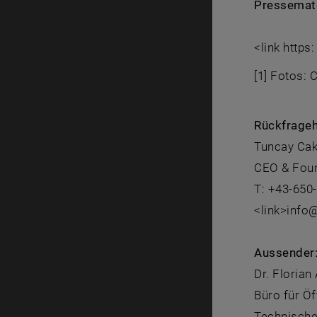
Pressemate
<link https
[1] Fotos: 
Rückfrageh
Tuncay Ca
CEO & Foun
T: +43-650
<link>info
Aussender
Dr. Florian
Büro für Öf
Technische