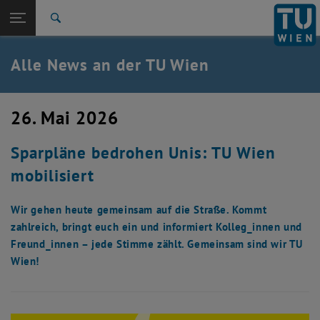
Studium
Seitennavigation öffnen
EN
TU Login
Forschung
Suche
International
Quicklinks
Alle News an der TU Wien
Quicklinks-Menü umschalten
Karriere
Zur 1. Menü Ebene
Alle News
26. Mai 2026
Zurück zur letzten Ebene:
TU Wien Startseite
Zurück: Subseiten von TU Wien Startseite auflisten
Sparpläne bedrohen Unis: TU Wien
Übersicht
mobilisiert
Wir gehen heute gemeinsam auf die Straße. Kommt
zahlreich, bringt euch ein und informiert Kolleg_innen und
Freund_innen – jede Stimme zählt. Gemeinsam sind wir TU
Wien!