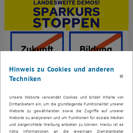
Hinweis zu Cookies und anderen
×
Techniken
Bild v
1 
1/2 Bilder
Unsere Website verwendet Cookies und bindet Inhalte von
Drittanbietern ein, um die grundlegende Funktionalität unserer
Milliardenkürzungen bei den Unis? Nicht mit uns. Statt einer
Website zu gewährleisten sowie die Zugriffe auf unserer
inflationsbedingten Erhöhung steht eine Kürzung auf 15,5 Mrd. Euro
Website zu analysieren und um Funktionen für soziale Medien
im Raum. Für die TU Wien hieße das 50–60 Mio. Euro weniger pro
und zielgerichtete Werbung anbieten zu können. Hierzu ist es
Jahr – mit spürbaren Folgen: schlechtere Betreuungsverhältnisse,
nötig Informationen an die jeweiligen Dienstanbieter