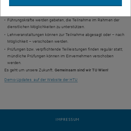
Studierende und Mitarbeiter_innen zur Teilnahme an der Groß-
Demo am Mittwoch, 27. Mai 2026, auf.
Führungskräfte werden gebeten, die Teilnahme im Rahmen der
dienstlichen Möglichkeiten zu unterstützen.
Lehrveranstaltungen können zur Teilnahme abgesagt oder – nach
Möglichkeit – verschoben werden.
Prüfungen bzw. verpflichtende Teilleistungen finden regulär statt;
mündliche Prüfungen können im Einvernehmen verschoben
werden.
Es geht um unsere Zukunft.
Gemeinsam sind wir TU Wien!
, öffnet eine externe URL in 
Demo-Updates auf der Website der HTU
IMPRESSUM