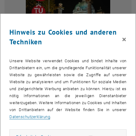
Hinweis zu Cookies und anderen
×
Techniken
Unsere Website verwendet Cookies und bindet Inhalte von
Bild v
© Thomas Rief | TU Wien
Drittanbietern ein, um die grundlegende Funktionalität unserer
Season's Greetings
Website zu gewährleisten sowie die Zugriffe auf unserer
JASEC Team wishes you a happy holiday season
Website zu analysieren und um Funktionen für soziale Medien
JASEC Team wishes you a happy holiday season
und zielgerichtete Werbung anbieten zu können. Hierzu ist es
nötig Informationen an die jeweiligen Dienstanbieter
weiterzugeben. Weitere Informationen zu Cookies und Inhalten
Dear Partners and Friends,
von Drittanbietern auf der Website finden Sie in unserer
As the year draws to a close, the Japan Austria Science Exchange
Datenschutzerklärung
.
Center (JASEC) at TU Wien would like to extend our warmest
season’s greetings and sincere thanks to you. Your continued
collaboration and support have been vital in strengthening the