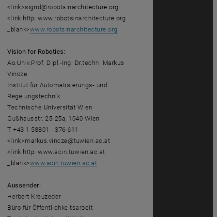
<link>sigrid@robotsinarchitecture.org
<link http: www.robotsinarchitecture.org
_blank>
www.robotsinarchitecture.org
Vision for Robotics:
Ao.Univ.Prof. Dipl.-Ing. Dr.techn. Markus
Vincze
Institut für Automatisierungs- und
Regelungstechnik
Technische Universität Wien
Gußhausstr. 25-25a, 1040 Wien
T +43 1 58801 - 376 611
<link>markus.vincze@tuwien.ac.at
<link http: www.acin.tuwien.ac.at
_blank>
www.acin.tuwien.ac.at
Aussender:
Herbert Kreuzeder
Büro für Öffentlichkeitsarbeit