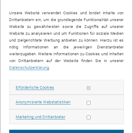
ExpertInnen nach Wien ein, die einen Überblick
über den weltweit aktuellen Stand der
Unsere Website verwendet Cookies und bindet Inhalte von
Forschung in der Robotik geben werden.
Drittanbietern ein, um die grundlegende Funktionalität unserer
Website zu gewährleisten sowie die Zugriffe auf unserer
Zu den prominentesten Vortragenden gehört
Website zu analysieren und um Funktionen für soziale Medien
etwa David Orin von der Ohio State University,
und zielgerichtete Werbung anbieten zu können. Hierzu ist es
der sich mit Robotern beschäftigt, die auf
nötig Informationen an die jeweiligen Dienstanbieter
Beinen gehen können und nicht auf Räder
weiterzugeben. Weitere Informationen zu Cookies und Inhalten
angewiesen sind. Der japanische
von Drittanbietern auf der Website finden Sie in unserer
Wissenschaftler Makoto Kaneko (Osaka) wird
Datenschutzerklärung
.
in seinem Vortrag „Beyond Human“ über
Roboter sprechen, deren Fähigkeiten über die
des Menschen noch hinausgehen – zum
Erforderliche Cookies zulassen
Erforderliche Cookies
Beispiel in der Sensorik. Roboter, die mehr
sehen als Menschen könnten beispielsweise
Statistik Cookies zulassen
Anonymisierte Webstatistiken
in der Medizin bei der Diagnose helfen. Giorgio
Metta (LIRA-Lab, Genua) beschäftigt sich mit
Marketing Cookies zulassen
Marketing und Drittanbieter
lebens-ähnlichen Systemen, die wachsen,
handeln und fühlen können. James Kuffner