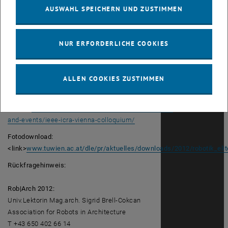
(Google, Carnegie Mellon University
AUSWAHL SPEICHERN UND ZUSTIMMEN
Pittsburgh) wird über „Cloud Robotics“
sprechen.
NUR ERFORDERLICHE COOKIES
12. Dezember 2012, 9:00 bis 18:05
Prechtlsaal, Karlsplatz 13, Erdgeschoß, 1040
Wien
ALLEN COOKIES ZUSTIMMEN
<link http: www.acin.tuwien.ac.at research v4r
news-and-events ieee-icra-vienna-colloquium
_blank>
www.acin.tuwien.ac.at/1/research/v4r/news-
and-events/ieee-icra-vienna-colloquium/
Fotodownload:
<link>
www.tuwien.ac.at/dle/pr/aktuelles/downloads/2012/robotik_el
Rückfragehinweis:
Rob|Arch 2012:
Univ.Lektorin Mag.arch. Sigrid Brell-Cokcan
Association for Robots in Architecture
T +43 650 402 66 14