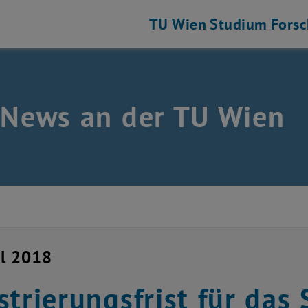
TU Wien
Studium
Fors
 News an der TU Wien
il 2018
strierungsfrist für das