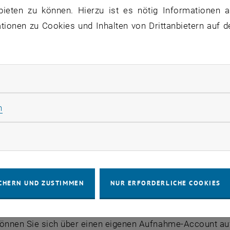
m Informatik oder Wirtschaftsinformatik teilzunehmen, mü
bieten zu können. Hierzu ist es nötig Informationen an
 2018 online registrieren: <link http: aufnahme.informatik
ionen zu Cookies und Inhalten von Drittanbietern auf d
nahme.informatik.tuwien.ac.at
noch unentschlossen sind, Beratung brauchen oder sich v
rliche Cookies zulassen
den wir Sie herzlich zur
Studieninfo 2018 am 10. April 2
ormationen zur Studieninfo 2018 finden Sie <link http: ww
Statistik Cookies zulassen
n
ung verpflichtend: Deadline 15. Mai 2018
rketing Cookies zulassen
erfolgt, unabhängig davon, ob Sie im Winter- oder Somme
geben Sie uns bitte in einem kurzen Schreiben Ihre Motiv
CHERN UND ZUSTIMMEN
NUR ERFORDERLICHE COOKIES
.
findet der Reihungstest statt. Es werden keine Programm
können Sie sich über einen eigenen Aufnahme-Account auf