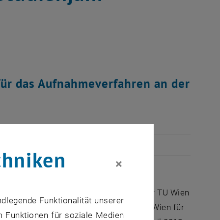
 für das Aufnahmeverfahren an der
chniken
×
ein, sich im kommenden Studienjahr an der TU Wien
ndlegende Funktionalität unserer
en. Um am Aufnahmeverfahren an der TU Wien für
m Funktionen für soziale Medien