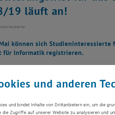
/19 läuft an!
niela Neubacher
 Mai können sich Studieninteressierte
t für Informatik registrieren.
zu diesem Eintrag sind erst nach Login sichtbar.
ookies und anderen Te
ium Informatik oder Wirtschaftsinformatik?
t für Informatik lädt alle Informatikinteressierten dazu 
s und bindet Inhalte von Drittanbietern ein, um die gru
formatik- oder Wirtschaftsinformatik-Studium zu bewerb
 die Zugriffe auf unserer Website zu analysieren und u