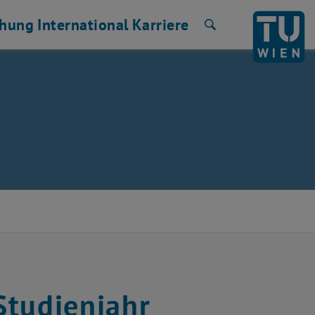
chung
International
Karriere
Suche
 Studienjahr