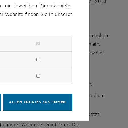
ssen Sie sich bitte zwischen dem 3. April 2018
 die jeweiligen Dienstanbieter
.tuwien.ac.at
er Website finden Sie in unserer
or Ort ein Bild von Ihrem Wunschstudium machen
018, 15:00 bis 17:00 Uhr an der TU Wien
ein.
w.informatik.tuwien.ac.at aktuelles _blank>hier.
rsemester starten wollen, in zwei Stufen:
ation und Erwartungen an ein Informatikstudium
ALLEN COOKIES ZUSTIMMEN
ier- und Informatikkenntnisse vorausgesetzt.
 unserer Webseite registrieren. Die