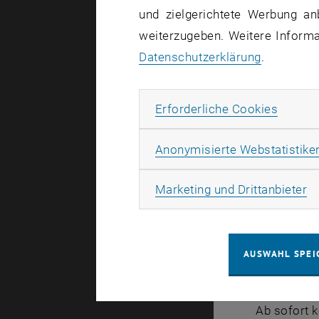
das Studiu
und zielgerichtete Werbung an
und 15. Mai
weiterzugeben. Weitere Informat
_blank>auf
Datenschutzerklärung
.
Falls Sie 
Erforde
Erforderliche Cookies
möchten, la
Weitere Inf
Anonymisierte Webstatistike
Registrier
Ma
Marketing und Drittanbieter
Der Ablauf 
Zuerst 
AUSWAHL SPEI
bekannt
Danach 
Ab sofort 