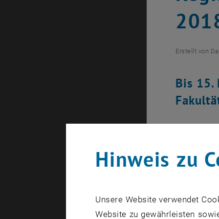
2018
Erstellt von
Da
Bis 15.
Fakultä
Die Bilder 
Hinweis zu C
Wunschstud
Die Fakultä
Unsere Website verwendet Cookie
für ein In
Website zu gewährleisten sowie