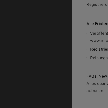
Registrieru
Alle Friste
Veröffent
www.info
Registrie
Reihungst
FAQs, News
Alles über 
aufnahme _