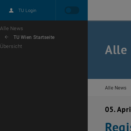
International
TU Login
Karriere
Zur 1. Menü Ebene
Alle News
Zurück zur letzten Ebene:
TU Wien Startseite
Zurück: Subseiten von TU Wien Startseite auflisten
Alle
Übersicht
Alle News
05. Apr
Regi