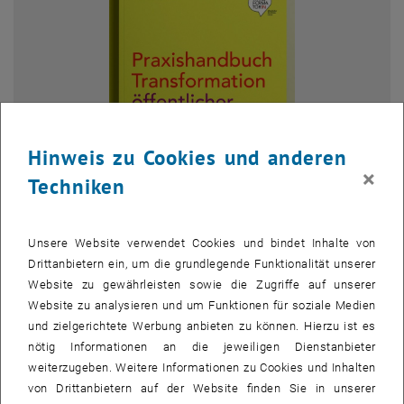
Hinweis zu Cookies und anderen
×
Techniken
Bild v
Unsere Website verwendet Cookies und bindet Inhalte von
© Trans|formator:in
Drittanbietern ein, um die grundlegende Funktionalität unserer
Website zu gewährleisten sowie die Zugriffe auf unserer
Website zu analysieren und um Funktionen für soziale Medien
In unserem Leitprojekt Trans|formator:in haben wir einen großen
und zielgerichtete Werbung anbieten zu können. Hierzu ist es
Meilenstein erreicht: die Veröffentlichung des Praxishandbuchs zur
nötig Informationen an die jeweiligen Dienstanbieter
Transformation öffentlicher Mobilitätsräume. Das Handbuch ist ab
weiterzugeben. Weitere Informationen zu Cookies und Inhalten
sofort als
Open-Access-PDF
sowie als
Printversion
verfügbar.
von Drittanbietern auf der Website finden Sie in unserer