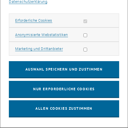
Viele Städte stehen heute vor der Herausforderung, ihre
Datenschutzerklärung
.
Straßenräume neu zu denken: Wie können Mobilität, Sicherheit und
Lebensqualität in Einklang gebracht werden? Das Praxishandbuch
Erforderliche Cookies zulassen
Erforderliche Cookies
bietet dafür Orientierung und zeigt anhand konkreter Beispiele und
Methoden, wie Transformationsprozesse im öffentlichen Raum
gelingen können.
Statistik Cookies zulassen
Anonymisierte Webstatistiken
Das erwartet Leser:innen im Handbuch:
Marketing Cookies zulassen
Marketing und Drittanbieter
Good-Practice-Beispiele – von Göfis bis Ljubljana und Paris
Praxisnahe Methoden und kompakte Orientierung durch alle
Projektphasen
AUSWAHL SPEICHERN UND ZUSTIMMEN
Überblick über den rechtlichen Rahmen in Österreich
Argumentationshilfen für Verwaltung, Politik & Gesellschaft
NUR ERFORDERLICHE COOKIES
Barrieren und mögliche Lösungswege
Ein besonderer Dank gilt den Herausgebern Jonathan Fetka und
Martin Berger (MOVE) für das Vorantreiben, Koordinieren und
ALLEN COOKIES ZUSTIMMEN
Mitverfassen des Handbuchs. Wir konnten mit Beiträgen von
Barbara Laa, Lisa Gallian und Harald Frey fachlich mitwirken. Unser
Dank gilt ebenso dem gesamten Konsortium, das mit zahlreichen