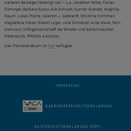
weiteren Beiträgen beteiligt war – u.a. Jonathan Fetka, Florian
Pühringer, Barbara Russo, Eva Schwab, Gunnar Grandel, Angelika
Rauch, Lukas Franta, Valentin J. Gebhardt, Christina Kirchmair,
Magdalena Holzer, Robert Luger, Julia Simhandl, Anke Meier, Felix
Wernisch, Hilfsgemeinschaft der Blinden und Sehschwachen
Österreichs, PRISMA solutions.
, öffnet eine externe URL in einem neuen F
Das Praxishandbuch ist
hier
verfügbar.
IMPRESSUM
BARRIEREFREIHEITSERKLÄRUNG
DATENSCHUTZERKLÄRUNG (PDF)