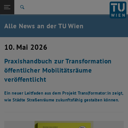
Studium
Seitennavigation öffnen
EN
TU Login
Forschung
Suche
International
Quicklinks
Alle News an der TU Wien
Quicklinks-Menü umschalten
Karriere
Zur 1. Menü Ebene
Alle News
10. Mai 2026
Zurück zur letzten Ebene:
TU Wien Startseite
Zurück: Subseiten von TU Wien Startseite auflisten
Praxishandbuch zur Transformation
Übersicht
öffentlicher Mobilitätsräume
veröffentlicht
Ein neuer Leitfaden aus dem Projekt Trans|formator:in zeigt,
wie Städte Straßenräume zukunftsfähig gestalten können.