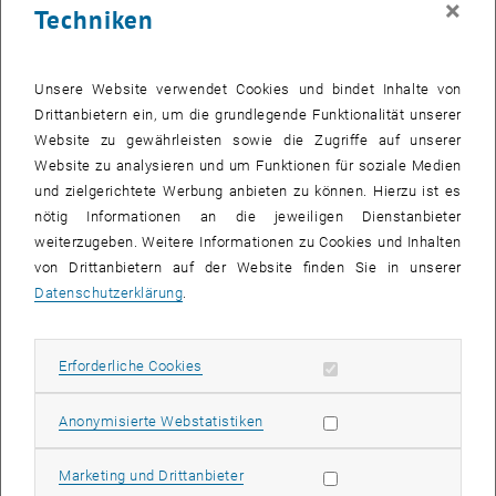
×
Techniken
Unsere Website verwendet Cookies und bindet Inhalte von
Drittanbietern ein, um die grundlegende Funktionalität unserer
Website zu gewährleisten sowie die Zugriffe auf unserer
Website zu analysieren und um Funktionen für soziale Medien
und zielgerichtete Werbung anbieten zu können. Hierzu ist es
nötig Informationen an die jeweiligen Dienstanbieter
weiterzugeben. Weitere Informationen zu Cookies und Inhalten
Bild v
von Drittanbietern auf der Website finden Sie in unserer
© Céline Schmidt-Hamburger
1 
1/2 Bilder
Datenschutzerklärung
.
Erforderliche Cookies zulassen
Erforderliche Cookies
, öffnet eine externe URL in einem neuen Fenst
, öffnet eine externe UR
Im
Wissenschaftsradio
der
FH Wien der WKW
sprechen unsere
Projektassistent:innen
Céline Schmidt-Hamburger
und
Elias
, öffnet eine 
Statistik Cookies zulassen
Grinzinger
über unser Forschungsprojekt
land.mobil:LAB
.
Anonymisierte Webstatistiken
Das Wissenschaftsradio ist eine Sendung im
Radio
Marketing Cookies zulassen
Marketing und Drittanbieter