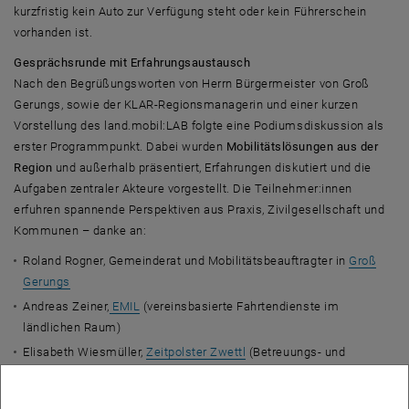
kurzfristig kein Auto zur Verfügung steht oder kein Führerschein
vorhanden ist.
Gesprächsrunde mit Erfahrungsaustausch
Nach den Begrüßungsworten von Herrn Bürgermeister von Groß
Gerungs, sowie der KLAR-Regionsmanagerin und einer kurzen
Vorstellung des land.mobil:LAB folgte eine Podiumsdiskussion als
erster Programmpunkt. Dabei wurden
Mobilitätslösungen aus der
Region
und außerhalb präsentiert, Erfahrungen diskutiert und die
Aufgaben zentraler Akteure vorgestellt. Die Teilnehmer:innen
erfuhren spannende Perspektiven aus Praxis, Zivilgesellschaft und
Kommunen – danke an:
Roland Rogner, Gemeinderat und Mobilitätsbeauftragter in
Groß
Gerungs
Andreas Zeiner,
EMIL
(vereinsbasierte Fahrtendienste im
ländlichen Raum)
Elisabeth Wiesmüller,
Zeitpolster Zwettl
(Betreuungs- und
Vorsorgenetz)
Johann Buxbaum, Obmann
NÖ Senioren
Gemeinde Altmelon