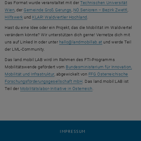
Das Format wurde veranstaltet mit der
Technischen Universität
, öffnet eine externe URL in einem 
, öffne
Wien
, der
Gemeinde Groß Gerungs
,
NÖ Senioren – Bezirk Zwettl
,
, öffnet eine externe URL in einem neuen Fenster
, öffnet eine externe URL i
Hilfswerk
und
KLAR! Waldviertler Hochland
.
Hast du eine Idee oder ein Projekt, das die Mobilität im Waldviertel
verändern könnte? Wir unterstützen dich gerne! Vernetze dich mit
uns auf Linked In oder unter
hallo
@
landmobillab.at
und werde Teil
der LML-Community.
Das land.mobil:LAB wird im Rahmen des FTI-Programms
Mobilitätswende gefördert vom
Bundesministerium für Innovation,
, öffnet eine externe URL in einem neuen Fen
Mobilität und Infrastruktur
, abgewickelt von
FFG Österreichische
, öffnet eine externe URL in e
Forschungsförderungsgesellschaft mbH
. Das land.mobil:LAB ist
, öffnet eine externe URL
Teil der
Mobilitätslabor-Initiative in Österreich
.
IMPRESSUM