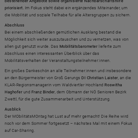
bestehender Angebote sowie organisierte Nachbarschaftshilfe
priorisiert.
Im Fokus steht dabei ein ergänzendes Miteinander, um
die Mobilität und soziale Teilhabe für alle Altersgruppen zu sichern.
Abschluss
Bei einem abschließenden gemütlichen Ausklang bestand die
Möglichkeit sich weiter auszutauschen und zu vernetzen, was von
allen gut genutzt wurde. Das
Mobilitätsbarometer
lieferte zum
Abschluss einen interessanten Überblick über das
Mobilitätsverhalten der Veranstaltungsteilnehmer:innen.
Ein großes Dankeschön an alle Teilnehmer:innen und insbesondere
an den Bürgermeister von Groß Gerungs
DI Christian Laister
, an die
KLAR-Regionsmanagerin vom Waldviertler Hochland
Roswitha
Haghofer
und
Franz Binder
, dem Obmann der NÖ Senioren Bezirk
Zwettl, für die gute Zusammenarbeit und Unterstützung.
Ausblick
Der MObilitätsMOntag hat Lust auf mehr gemacht! Die Reihe wird
noch vor dem Sommer fortgesetzt – nächstes Mal mit einem Fokus
auf Car-Sharing.