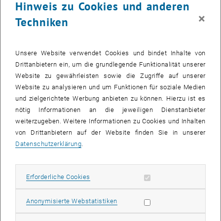
Hinweis zu Cookies und anderen
(Fahrtenservice)
×
Christopher Hochreiner, stellvertretender Pflegemanager
Hilfswerk
Techniken
NÖ
Erwin Silberbauer,
Caritas Regionalleitung Waldviertel
Unsere Website verwendet Cookies und bindet Inhalte von
Die vorgestellten Projekte stießen auf großes Interesse. Besonders
Drittanbietern ein, um die grundlegende Funktionalität unserer
die Frage,
wie Nachbarschaftsinitiativen konkret umgesetzt werden
Website zu gewährleisten sowie die Zugriffe auf unserer
können
, bewegte viele. Ein klarer Fokus lag dabei auf der Mobilität
Website zu analysieren und um Funktionen für soziale Medien
älterer Menschen. Der Austausch von Erfahrungen mit freiwilligen
und zielgerichtete Werbung anbieten zu können. Hierzu ist es
Fahrtendiensten und selbstorganisierten Netzwerken war ein
nötig Informationen an die jeweiligen Dienstanbieter
wichtiger Impulsgeber für die weitere Diskussion. Das Podium
weiterzugeben. Weitere Informationen zu Cookies und Inhalten
betonte, dass deren Initiativen und Angebote neben der Mobilität
von Drittanbietern auf der Website finden Sie in unserer
auch einen wichtigen sozialen Aspekt mit sich bringen.
Datenschutzerklärung
.
Workshop und Austausch
Beim zweiten Programmpunkt wurden in Tischgruppen
wichtige
Wege und Standorte in der Region
definiert, Grenzen benannt und
Erforderliche Cookies zulassen
Erforderliche Cookies
mögliche Lösungsvorschläge angedacht.
Statistik Cookies zulassen
Anonymisierte Webstatistiken
Die Teilnehmer:innen definierten vor allem Arztbesuche,
Besorgungen und soziale Kontakte als essenzielle Ziele, die