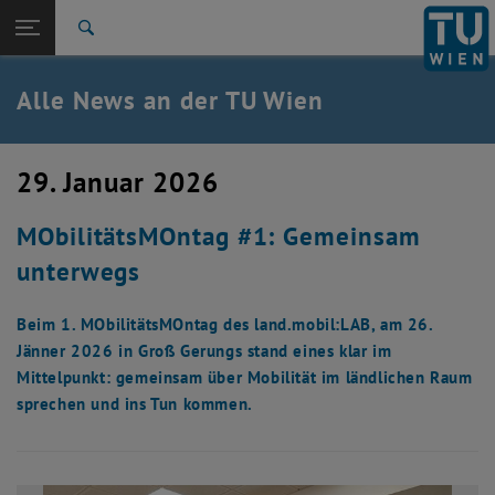
Studium
Seitennavigation öffnen
EN
TU Login
Forschung
Suche
International
Quicklinks
Alle News an der TU Wien
Quicklinks-Menü umschalten
Karriere
Zur 1. Menü Ebene
Alle News
29. Januar 2026
Zurück zur letzten Ebene:
TU Wien Startseite
Zurück: Subseiten von TU Wien Startseite auflisten
MObilitätsMOntag #1: Gemeinsam
Übersicht
unterwegs
Beim 1. MObilitätsMOntag des land.mobil:LAB, am 26.
Jänner 2026 in Groß Gerungs stand eines klar im
Mittelpunkt: gemeinsam über Mobilität im ländlichen Raum
sprechen und ins Tun kommen.