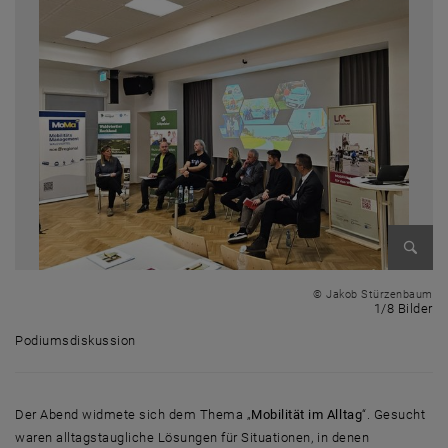
Bild v
© Jakob Stürzenbaum
1 
1/8 Bilder
Podiumsdiskussion
Podiumsdiskussion
Der Abend widmete sich dem Thema „
Mobilität im Alltag
“. Gesucht
waren alltagstaugliche Lösungen für Situationen, in denen