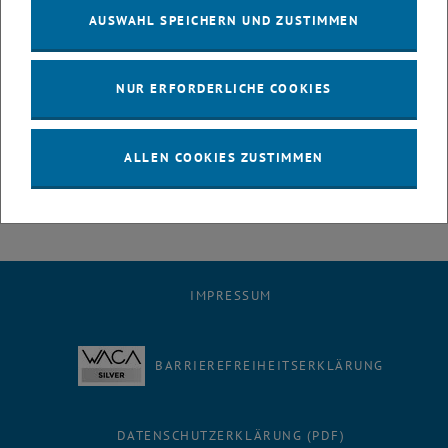
AUSWAHL SPEICHERN UND ZUSTIMMEN
Circular City
A special highlight was the keynote presentation by Dr. Vanessa
Parravicini, also member of the organizing team, on "Monitoring
NUR ERFORDERLICHE COOKIES
GHG Emissions in the Wastewater Sector."
We look forward to the next edition!
Learn more about the event here:
lca.conf.tuwien.ac.at/en/lca-
ALLEN COOKIES ZUSTIMMEN
talk-tu-wien-16-june-2026/
IMPRESSUM
BARRIEREFREIHEITSERKLÄRUNG
DATENSCHUTZERKLÄRUNG (PDF)