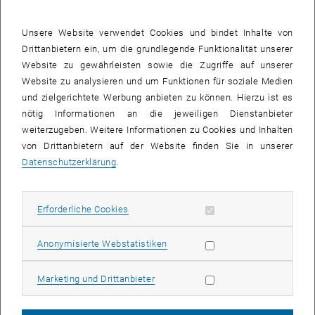
Unsere Website verwendet Cookies und bindet Inhalte von
Drittanbietern ein, um die grundlegende Funktionalität unserer
Website zu gewährleisten sowie die Zugriffe auf unserer
Website zu analysieren und um Funktionen für soziale Medien
Bild v
und zielgerichtete Werbung anbieten zu können. Hierzu ist es
Vanessa Parravicini
nötig Informationen an die jeweiligen Dienstanbieter
Vanessa Parravicini
weiterzugeben. Weitere Informationen zu Cookies und Inhalten
von Drittanbietern auf der Website finden Sie in unserer
Following the success of the first TU Wien LCA Symposium 2025,
Datenschutzerklärung
.
the interdisciplinary TU Wien LCA Group organized the LCA Talks on
June 16, 2026, bringing together around 60 participants from across
the university.
Erforderliche Cookies zulassen
Erforderliche Cookies
The LCA Talks provided a platform for researchers at TU Wien to
exchange interdisciplinary perspectives on Life Cycle Assessment
Statistik Cookies zulassen
Anonymisierte Webstatistiken
and sustainable research.
This edition featured interesting presentations and discussions on:
Marketing Cookies zulassen
Marketing und Drittanbieter
Sustainable Universities
Carbon Footprint in Product Design and Education