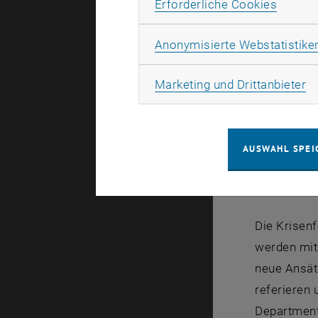
Erforde
Erforderliche Cookies
Anonymisierte Webstatistike
Logo
Ma
Marketing und Drittanbieter
Die globale
einleitende
Strategieän
AUSWAHL SPEI
Hatzfeld (B
Raumentwi
Die Krisen
werden mit
neue Ansät
referieren
Department