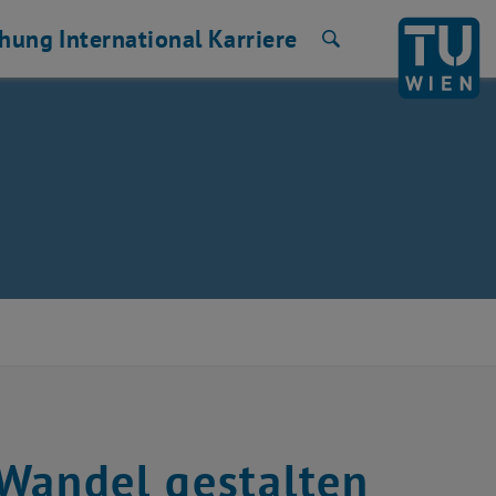
chung
International
Karriere
Suche
 Wandel gestalten