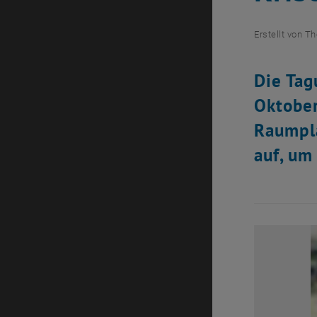
Erstellt von
Th
Die Tag
Oktober
Raumpla
auf, um