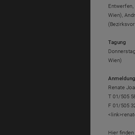
Entwerfen,
Wien), And
(Bezirksvo
Tagung
Donnerstag 
Wien)
Anmeldun
Renate Joa
T 01/505 5
F 01/505 3
<link>rena
Hier finden