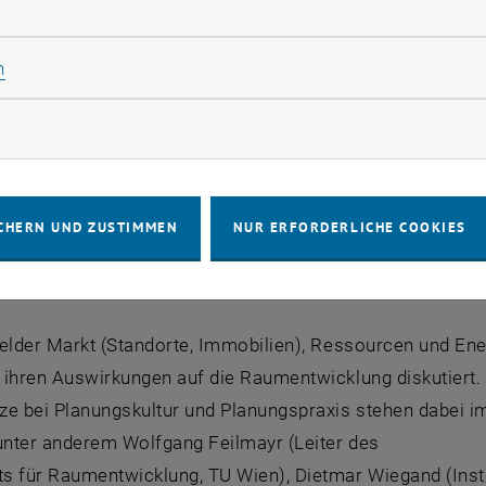
rliche Cookies zulassen
Statistik Cookies zulassen
n
rketing Cookies zulassen
 Wirtschaftskrise setzt die PraktikerInnen auf den vers
n Referaten zur Situation in Europa, werden gesellschaf
derungen aus theoretischer und praktischer Sicht eingeb
CHERN UND ZUSTIMMEN
NUR ERFORDERLICHE COOKIES
undesministerium für Verkehr, Bau und Stadtentwicklung Be
cklung, TU München) gewonnen werden.
felder Markt (Standorte, Immobilien), Ressourcen und Ene
 ihren Auswirkungen auf die Raumentwicklung diskutiert
ze bei Planungskultur und Planungspraxis stehen dabei i
 unter anderem Wolfgang Feilmayr (Leiter des
s für Raumentwicklung, TU Wien), Dietmar Wiegand (Instit