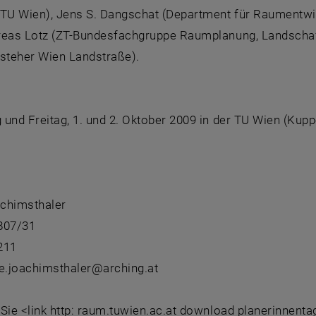
 TU Wien), Jens S. Dangschat (Department für Raumentwic
reas Lotz (ZT-Bundesfachgruppe Raumplanung, Landschaf
rsteher Wien Landstraße).
und Freitag, 1. und 2. Oktober 2009 in der TU Wien (Kuppel
g
chimsthaler
807/31
211
te.joachimsthaler@arching.at
 Sie <link http: raum.tuwien.ac.at download planerinnent