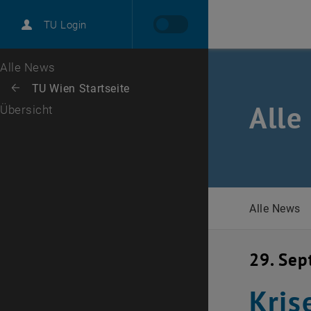
International
TU Login
Karriere
Zur 1. Menü Ebene
Alle News
Zurück zur letzten Ebene:
TU Wien Startseite
Zurück: Subseiten von TU Wien Startseite auflisten
Alle
Übersicht
Alle News
29. Se
Kris