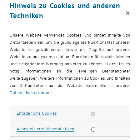
Hinweis zu Cookies und anderen
×
Techniken
Unsere Website verwendet Cookies und bindet Inhalte von
Drittanbietern ein, um die grundlegende Funktionalität unserer
Website zu gewährleisten sowie die Zugriffe auf unserer
Website zu analysieren und um Funktionen für soziale Medien
und zielgerichtete Werbung anbieten zu können. Hierzu ist es
nötig Informationen an die jeweiligen Dienstanbieter
weiterzugeben. Weitere Informationen zu Cookies und Inhalten
Bild v
© KI generiert
von Drittanbietern auf der Website finden Sie in unserer
Datenschutzerklärung
.
Die Träume des kleinen Chors scheinen in Erfüllung zu gehen, als
Erforderliche Cookies zulassen
Erforderliche Cookies
auf seinem einsamen Planeten eine wunderschöne Rose erblüht.
Wird sein Glück von Dauer sein? Finden Sie es heraus und begleiten
Sie den kleinen Chor auf dem größten Abenteuer seines Lebens!
Statistik Cookies zulassen
Anonymisierte Webstatistiken
Fr, 19. Juni 2026 – 19:30
, TU Wien Informatikhörsaal (
Treitlstraße