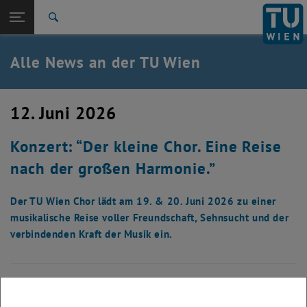
Studium
Seitennavigation öffnen
TU Login
Forschung
Suche
International
Quicklinks
Alle News an der TU Wien
Quicklinks-Menü umschalten
Karriere
Zur 1. Menü Ebene
Alle News
12. Juni 2026
Zurück zur letzten Ebene:
TU Wien Startseite
Zurück: Subseiten von TU Wien Startseite auflisten
Konzert: “Der kleine Chor. Eine Reise
Übersicht
nach der großen Harmonie.”
Der TU Wien Chor lädt am 19. & 20. Juni 2026 zu einer
musikalische Reise voller Freundschaft, Sehnsucht und der
verbindenden Kraft der Musik ein.