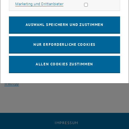
Marketing Cookies zulassen
Marketing und Drittanbieter
3
)
Sa, 20. Juni 2026 – 19:30
, TU Wien Informatikhörsaal (
Treitlstraße
3
)
AUSWAHL SPEICHERN UND ZUSTIMMEN
Tickets
Reguläres Ticket: € 18,00
NUR ERFORDERLICHE COOKIES
Ermäßigter Eintritt: € 8,00
Kinder bis 14 Jahre, Studierende, Wehr-/Zivildiener, Lehrlinge,
Schüler_innen
ALLEN COOKIES ZUSTIMMEN
Vorverkauf Online
Abendkassa +2€ Aufpreis
, öffnet in einem neuen Fenster
Webtipp
IMPRESSUM