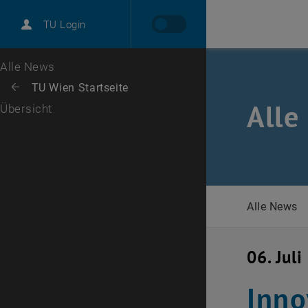
International
TU Login
Karriere
Zur 1. Menü Ebene
Alle News
Zurück zur letzten Ebene:
TU Wien Startseite
Zurück: Subseiten von TU Wien Startseite auflisten
Alle
Übersicht
Alle News
06. Jul
Inno