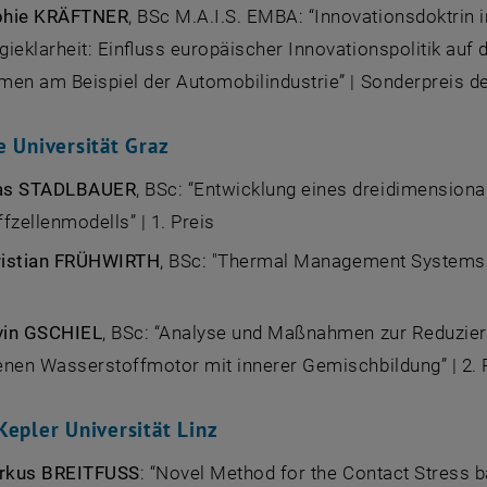
phie KRÄFTNER
, BSc M.A.I.S. EMBA: “Innovationsdoktrin
ieklarheit: Einfluss europäischer Innovationspolitik auf
men am Beispiel der Automobilindustrie” | Sonderpreis 
e Universität Graz
s STADLBAUER
, BSc: “Entwicklung eines dreidimension
fzellenmodells” | 1. Preis
ristian FRÜHWIRTH
, BSc:
"Thermal Management Systems in 
vin GSCHIEL
, BSc: “Analyse und Maßnahmen zur Reduzie
nen Wasserstoffmotor mit innerer Gemischbildung” | 2. 
Kepler Universität Linz
rkus BREITFUSS
:
“Novel Method for the Contact Stress 