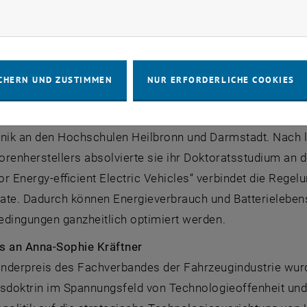
m Institut für Automatisierungs- und Regelungstechnik u
rketing Cookies zulassen
sen. In der Arbeit
„Optimal Control with Radial Force C
s Machines under Multiple Open-Circuit Faults“
entwicke
 Antriebe. Die Ergebnisse erhöhen insbesondere die Siche
CHERN UND ZUSTIMMEN
NUR ERFORDERLICHE COOKIES
me im Fahrzeugbereich.
 Poks
verfügt über eine Ausbildung als Industriekauffrau 
nik an den Hochschulen Heilbronn und Darmstadt. Nach la
renherstellers absolvierte sie ihr Doktoratsstudium an d
r Energy-efficient Electric Vehicles“
verbindet die Regelu
ate. Dadurch können Energieverbrauch und Batterieleben
edingungen ganzheitlich optimiert werden.
s an Anna-Sophie Kräftner
nderpreis des Fachverbandes der Fahrzeugindustrie wurd
nsdoktrin im Spannungsfeld von Technologieoffenheit und 