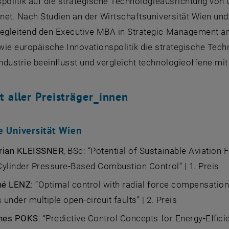
spolitik auf die strategische Technologieausrichtung von
net. Nach Studien an der Wirtschaftsuniversität Wien un
begleitend den
Executive MBA in Strategic Management a
 wie europäische Innovationspolitik die strategische Te
dustrie beeinflusst und vergleicht technologieoffene mit
t aller Preisträger_innen
e Universität Wien
orian KLEISSNER
, BSc:
“Potential of Sustainable Aviation 
 Cylinder Pressure-Based Combustion Control”
| 1. Preis
né LENZ
:
“Optimal control with radial force compensati
under multiple open-circuit faults”
| 2. Preis
nes POKS
:
“Predictive Control Concepts for Energy-Efficie