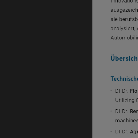
Innovation
ausgezeich
sie berufs
analysiert,
Automobilin
Übersich
Technisch
DI Dr.
Fl
Utilizing
DI Dr.
Re
machines 
DI Dr.
Ag