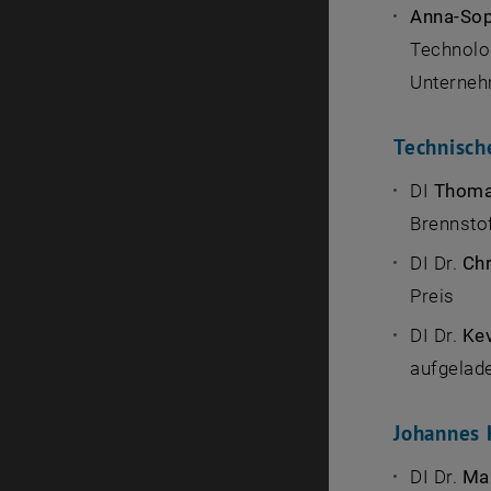
Anna-So
Technolog
Unterneh
Technisch
DI
Thoma
Brennstof
DI Dr.
Ch
Preis
DI Dr.
Ke
aufgelade
Johannes 
DI Dr.
Ma