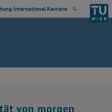
chung
International
Karriere
Suche
ität von morgen