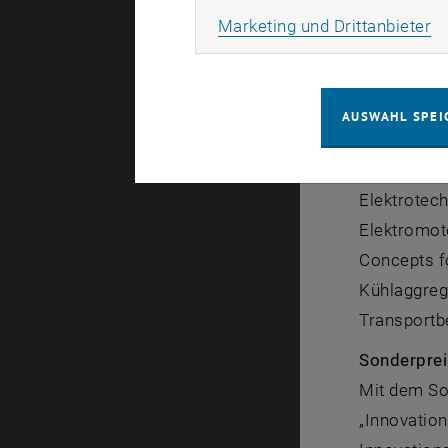
entstand a
Ma
Marketing und Drittanbieter
abgeschlos
Synchronou
elektrische
AUSWAHL SPEI
wire
-Syste
Dr. Agnes
Elektrotech
Elektromoto
Concepts fo
Kühlaggreg
Transportb
Sonderprei
Mit dem So
„Innovatio