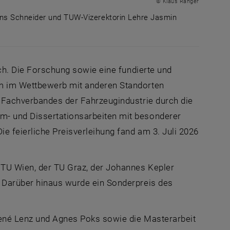
© Klaus Ranger
ens Schneider und TUW-Vizerektorin Lehre Jasmin
Rektor Jens Schneider und TUW-Vizerektorin Lehre Jasmi
ich. Die Forschung sowie eine fundierte und
um im Wettbewerb mit anderen Standorten
s Fachverbandes der Fahrzeugindustrie durch die
m- und Dissertationsarbeiten mit besonderer
e feierliche Preisverleihung fand am 3. Juli 2026
 TU Wien, der TU Graz, der Johannes Kepler
. Darüber hinaus wurde ein Sonderpreis des
René Lenz und Agnes Poks sowie die Masterarbeit