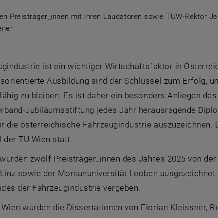
hen Preisträger_innen mit ihren Laudatoren sowie TUW-Rektor J
ener
ichen Preisträger_innen mit ihren Laudatoren sowie TUW-
gindustrie ist ein wichtiger Wirtschaftsfaktor in Österre
orientierte Ausbildung sind der Schlüssel zum Erfolg, 
ähig zu bleiben. Es ist daher ein besonders Anliegen de
rband-Jubiläumsstiftung jedes Jahr herausragende Diplo
r die österreichische Fahrzeugindustrie auszuzeichnen. Di
 der TU Wien statt.
wurden zwölf Preisträger_innen des Jahres 2025 von der
t Linz sowie der Montanuniversität Leoben ausgezeichnet
des der Fahrzeugindustrie vergeben.
 Wien wurden die Dissertationen von Florian Kleissner, 