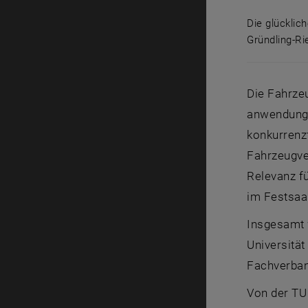
Die glücklic
Gründling-Ri
Die glückl
Die Fahrzeu
anwendungs
konkurrenzf
Fahrzeugve
Relevanz fü
im Festsaal
Insgesamt 
Universitä
Fachverban
Von der TU