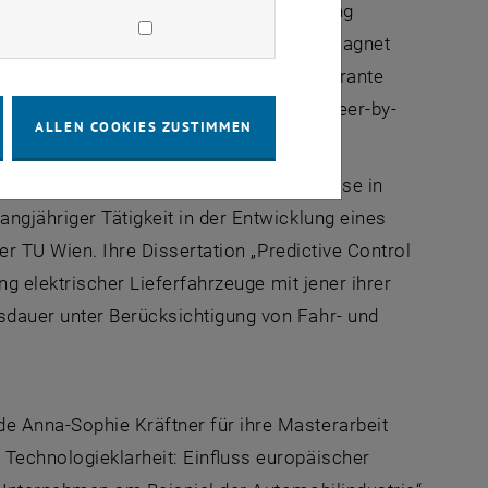
nd wurde 2024 ebenfalls mit Auszeichnung
ompensation for Multiphase Permanent Magnet
lte er Regelungsverfahren für fehlertolerante
rheit und Zuverlässigkeit zukünftiger
Steer-by-
ALLEN COOKIES ZUSTIMMEN
und Elektronikerin sowie Studienabschlüsse in
ngjähriger Tätigkeit in der Entwicklung eines
er TU Wien. Ihre Dissertation
„Predictive Control
ng elektrischer Lieferfahrzeuge mit jener ihrer
sdauer unter Berücksichtigung von Fahr- und
e Anna-Sophie Kräftner für ihre Masterarbeit
Technologieklarheit: Einfluss europäischer