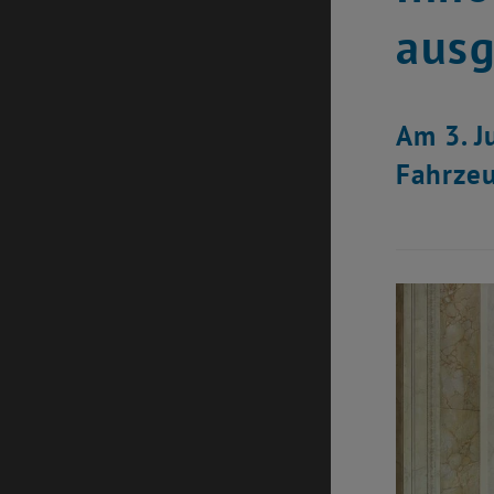
ausg
Am 3. J
Fahrzeu