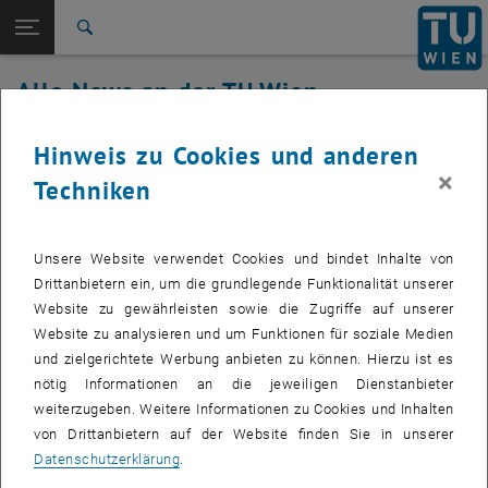
Studium
Seitennavigation öffnen
EN
TU Login
Forschung
Suche
International
Alle News an der TU Wien
Quicklinks
Quicklinks-Menü umschalten
Karriere
04. August 2025
Hinweis zu Cookies und anderen
Zur 1. Menü Ebene
Alle News
×
Techniken
Zurück zur letzten Ebene:
TU Wien Startseite
Zurück: Subseiten von TU Wien Startseite auflisten
Inbetriebnahme von TUidentity wurde
Übersicht
planmäßig gestartet
Unsere Website verwendet Cookies und bindet Inhalte von
Drittanbietern ein, um die grundlegende Funktionalität unserer
Website zu gewährleisten sowie die Zugriffe auf unserer
Die Inbetriebnahme von
TUidentity
wurde heute,
4. August 2025
,
Website zu analysieren und um Funktionen für soziale Medien
planmäßig gestartet.
und zielgerichtete Werbung anbieten zu können. Hierzu ist es
Für
heute
und
morgen
sind
keine Systemunterbrechungen
zu
nötig Informationen an die jeweiligen Dienstanbieter
erwarten.
weiterzugeben. Weitere Informationen zu Cookies und Inhalten
von Drittanbietern auf der Website finden Sie in unserer
Wir halten Sie ab sofort
täglich
über den Fortschritt der
Datenschutzerklärung
.
Umstellung
hier auf der Webseite,
sowie im
TUidentity-Community