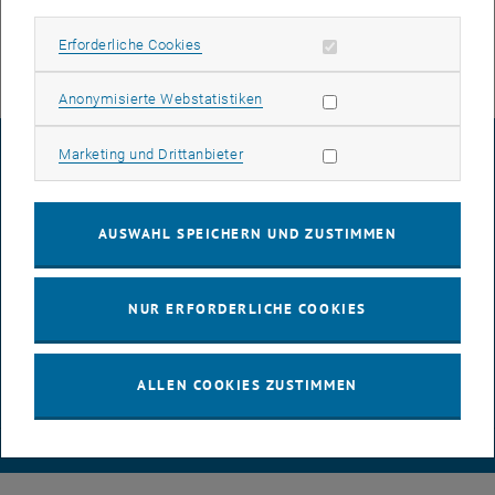
, öffnet eine externe URL in einem neuen Fenster
Matrix-Channel
auf dem Laufenden.
Erforderliche Cookies zulassen
Erforderliche Cookies
Statistik Cookies zulassen
Anonymisierte Webstatistiken
Marketing Cookies zulassen
Marketing und Drittanbieter
IMPRESSUM
AUSWAHL SPEICHERN UND ZUSTIMMEN
BARRIEREFREIHEITSERKLÄRUNG
NUR ERFORDERLICHE COOKIES
DATENSCHUTZERKLÄRUNG (PDF)
ALLEN COOKIES ZUSTIMMEN
COOKIEEINSTELLUNGEN
© TU Wien
# 116210