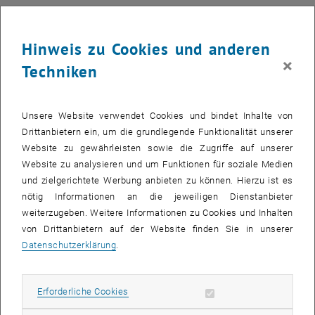
Hinweis zu Cookies und anderen
×
Techniken
Unsere Website verwendet Cookies und bindet Inhalte von
Drittanbietern ein, um die grundlegende Funktionalität unserer
Website zu gewährleisten sowie die Zugriffe auf unserer
Website zu analysieren und um Funktionen für soziale Medien
und zielgerichtete Werbung anbieten zu können. Hierzu ist es
nötig Informationen an die jeweiligen Dienstanbieter
weiterzugeben. Weitere Informationen zu Cookies und Inhalten
von Drittanbietern auf der Website finden Sie in unserer
Datenschutzerklärung
.
Bild v
1 
1/6 Bilder
vlnr. Robert Punzenberger, Univ.Prof. Oliver Englhardt und Univ.Prof.
Gerald Schweiger
Erforderliche Cookies zulassen
Erforderliche Cookies
vlnr. Robert Punzenberger, Univ.Prof. Oliver Englhardt und Univ.Prof. Ge