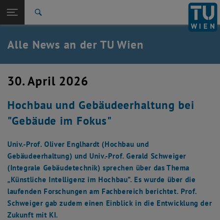
Studium
Seitennavigation öffnen
EN
TU Login
Forschung
Suche
International
Quicklinks
Alle News an der TU Wien
Quicklinks-Menü umschalten
Karriere
Zur 1. Menü Ebene
Alle News
30. April 2026
Zurück zur letzten Ebene:
TU Wien Startseite
Zurück: Subseiten von TU Wien Startseite auflisten
Hochbau und Gebäudeerhaltung bei
Übersicht
"Gebäude im Fokus"
Univ.-Prof. Oliver Englhardt (Hochbau und
Gebäudeerhaltung) und Univ.-Prof. Gerald Schweiger
(Integrale Gebäudetechnik) sprechen über das Thema
„Künstliche Intelligenz im Hochbau”. Es wurde über die
laufenden Forschungen am Fachbereich berichtet. Prof.
Schweiger gab zudem einen Einblick in die Entwicklung der
Zukunft mit KI.