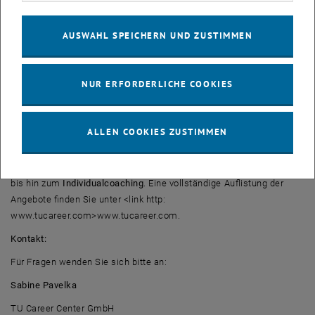
Bewerbungsgespräch
04.05.09 und 10.06.09: apply.ING live: Vorbereitung auf
AUSWAHL SPEICHERN UND ZUSTIMMEN
Personalauswahlverfahren: Das Assessmentcenter
Anmeldung
unter: <link http:
www.tucareer.com>www.tucareer.com (Menüpunkt: events)
NUR ERFORDERLICHE COOKIES
Die StudentInnen und AbsolventInnen werden vom TU Career
Center beim Einstieg in das Berufsleben durch verschiedene
ALLEN COOKIES ZUSTIMMEN
Trainings- und Coachingformate kompetent unterstützt. Hier
reicht das Angebot vom
Workshop
, der auf die Situation des
Bewerbungsgespräches
vorbereitet, über
Persönlichkeitsanalysen
bis hin zum
Individualcoaching
. Eine vollständige Auflistung der
Angebote finden Sie unter <link http:
www.tucareer.com>www.tucareer.com.
Kontakt:
Für Fragen wenden Sie sich bitte an:
Sabine Pavelka
TU Career Center GmbH