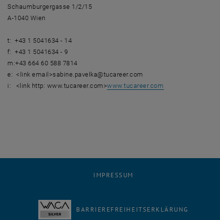
Schaumburgergasse 1/2/15
A-1040 Wien
t: +43 1 5041634 - 14
f: +43 1 5041634 - 9
m:+43 664 60 588 7814
e: <link email>sabine.pavelka@tucareer.com
i: <link http: www.tucareer.com>
www.tucareer.com
IMPRESSUM
BARRIEREFREIHEITSERKLÄRUNG