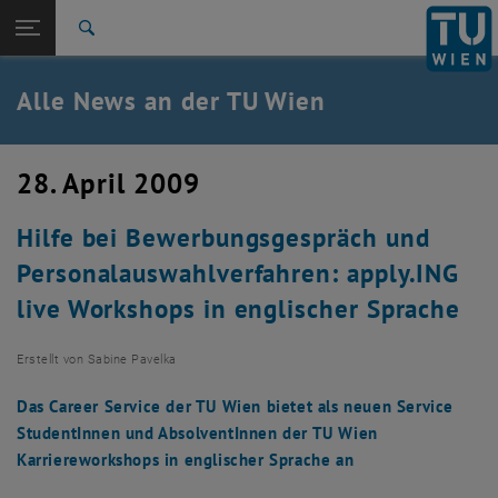
Studium
Seitennavigation öffnen
TU Login
Forschung
Suche
International
Quicklinks
Alle News an der TU Wien
Quicklinks-Menü umschalten
Karriere
Zur 1. Menü Ebene
Alle News
28. April 2009
Zurück zur letzten Ebene:
TU Wien Startseite
Zurück: Subseiten von TU Wien Startseite auflisten
Hilfe bei Bewerbungsgespräch und
Übersicht
Personalauswahlverfahren: apply.ING
live Workshops in englischer Sprache
Erstellt von
Sabine Pavelka
Das Career Service der TU Wien bietet als neuen Service
StudentInnen und AbsolventInnen der TU Wien
Karriereworkshops in englischer Sprache an