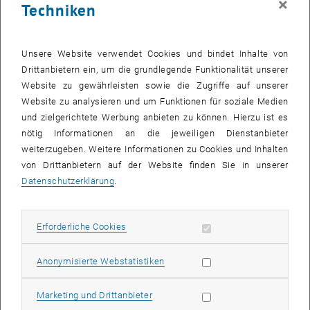
×
Techniken
Unternehmen bei der Auswahl Ihrer Mitarbeiter/innen noch
„strenger“ geworden. Oft werden Bewerbungsinterviews oder
Assessmentcenter in Englischer Sprache geführt um neben den
Unsere Website verwendet Cookies und bindet Inhalte von
Soft Skills auch gleich die Fremdsprachenkenntnisse zu überprüfen.
Drittanbietern ein, um die grundlegende Funktionalität unserer
Website zu gewährleisten sowie die Zugriffe auf unserer
Um die StudentInnen und AbsolventInnen der TU Wien in diesen
Website zu analysieren und um Funktionen für soziale Medien
Bewerbungssituationen gut unterstützen zu können, bietet das TU
und zielgerichtete Werbung anbieten zu können. Hierzu ist es
Career Center zwei
apply.ING live Workshops in Englischer Sprache
nötig Informationen an die jeweiligen Dienstanbieter
an:
weiterzugeben. Weitere Informationen zu Cookies und Inhalten
Alles rund um das Bewerbungsgespräch
und
von Drittanbietern auf der Website finden Sie in unserer
Vorbereitung auf Personalauswahlverfahren: Das
Datenschutzerklärung
.
Assessmentcenter
Für die Durchführung der Workshops konnten wir Mag. Helga
Ansorge gewinnen. Sie ist Geschäftsführerin von ATi Ansorge
Erforderliche Cookies zulassen
Erforderliche Cookies
Training international und seit 1988 in der Erwachsenenbildung
tätig.
Statistik Cookies zulassen
Anonymisierte Webstatistiken
Termine der Workshops in Englischer Sprache:
Marketing Cookies zulassen
Marketing und Drittanbieter
29.05.09 und 27.05.09: apply.ING live: Alles rund um das