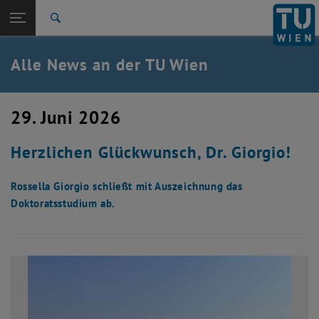
Studium
Seitennavigation öffnen
EN
TU Login
Forschung
Suche
International
Quicklinks
Alle News an der TU Wien
Quicklinks-Menü umschalten
Karriere
Zur 1. Menü Ebene
Alle News
29. Juni 2026
Zurück zur letzten Ebene:
TU Wien Startseite
Zurück: Subseiten von TU Wien Startseite auflisten
Herzlichen Glückwunsch, Dr. Giorgio!
Übersicht
Rossella Giorgio schließt mit Auszeichnung das
Doktoratsstudium ab.