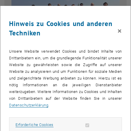
Hinweis zu Cookies und anderen
×
Techniken
Unsere Website verwendet Cookies und bindet Inhalte von
Drittanbietern ein, um die grundlegende Funktionalität unserer
Bild v
© privat
Website zu gewährleisten sowie die Zugriffe auf unserer
Arbeitsgruppe Prof. Davoli
Website zu analysieren und um Funktionen für soziale Medien
und zielgerichtete Werbung anbieten zu können. Hierzu ist es
nötig Informationen an die jeweiligen Dienstanbieter
Effekte auf mittleren und langen Reichweiten spielen eine
weiterzugeben. Weitere Informationen zu Cookies und Inhalten
wesentliche Rolle bei der mathematischen Modellierung
von Drittanbietern auf der Website finden Sie in unserer
verschiedenster Phänomene – von biologischen Anwendungen bis
Datenschutzerklärung
.
hin zur Materialwissenschaft.
Die Dissertation von Rossella Giorgio befasst sich einerseits mit
Erforderliche Cookies zulassen
Erforderliche Cookies
grundlegenden Fragestellungen im Bereich nichtlokaler