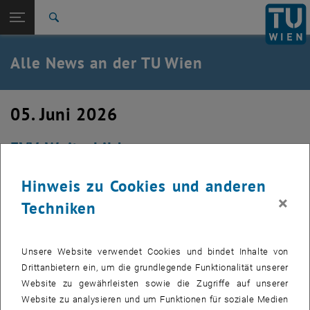
Studium
Seitennavigation öffnen
TU Login
Forschung
Suche
International
Quicklinks
Alle News an der TU Wien
Quicklinks-Menü umschalten
Karriere
Zur 1. Menü Ebene
Alle News
05. Juni 2026
Zurück zur letzten Ebene:
TU Wien Startseite
Zurück: Subseiten von TU Wien Startseite auflisten
FVV-Weiterbildung
Übersicht
Hinweis zu Cookies und anderen
×
Techniken
Unsere Website verwendet Cookies und bindet Inhalte von
Drittanbietern ein, um die grundlegende Funktionalität unserer
Website zu gewährleisten sowie die Zugriffe auf unserer
Website zu analysieren und um Funktionen für soziale Medien