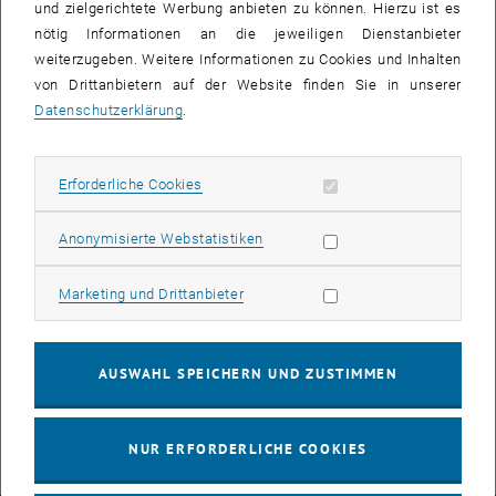
und zielgerichtete Werbung anbieten zu können. Hierzu ist es
nötig Informationen an die jeweiligen Dienstanbieter
weiterzugeben. Weitere Informationen zu Cookies und Inhalten
von Drittanbietern auf der Website finden Sie in unserer
Datenschutzerklärung
.
Bild v
Erforderliche Cookies zulassen
Erforderliche Cookies
Letzte Woche folgten wir der Besichtigungseinladung von Raphaela
Rauter, Stv. Leiterin der Zentralen Werkstätte der Wiener Linien. In
Statistik Cookies zulassen
Anonymisierte Webstatistiken
der Zentralen Werkstätte erhielten wir einen vertieften Einblick in die
Herausforderungen der Instandhaltung von Straßenbahnen
Marketing Cookies zulassen
Marketing und Drittanbieter
unterschiedlichsten Alters und Bauweisen - vom Oldtimer aus dem
Museum, über den Restbestand an hochflurigen E2 und den ULF mit
seinen Eigenheiten, bis zum neuesten Fahrzeug Flexity.
AUSWAHL SPEICHERN UND ZUSTIMMEN
Danke.
NUR ERFORDERLICHE COOKIES