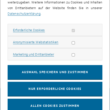
weiterzugeben. Weitere Informationen zu Cookies und Inhalten
von Drittanbietern auf der Website finden Sie in unserer
Datenschutzerklärung
.
Erforderliche Cookies zulassen
Erforderliche Cookies
Statistik Cookies zulassen
Anonymisierte Webstatistiken
Marketing Cookies zulassen
Marketing und Drittanbieter
Bild v
© Gregor Nicht
AUSWAHL SPEICHERN UND ZUSTIMMEN
NUR ERFORDERLICHE COOKIES
IMPRESSUM
ALLEN COOKIES ZUSTIMMEN