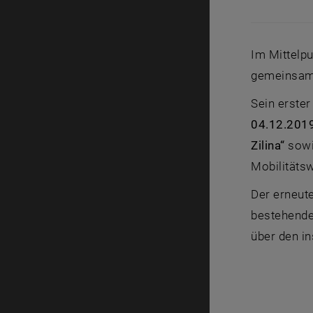
Im Mittelpu
gemeinsame
Sein erste
04.12.201
Zilina“
sow
Mobilität
Der erneut
bestehende
über den i