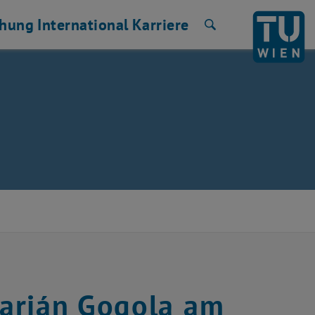
chung
International
Karriere
Suche
arián Gogola am