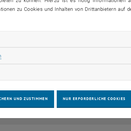
bieten zu können. Hierzu ist es nötig Informationen an
ionen zu Cookies und Inhalten von Drittanbietern auf d
rliche Cookies zulassen
Statistik Cookies zulassen
n
rketing Cookies zulassen
CHERN UND ZUSTIMMEN
NUR ERFORDERLICHE COOKIES