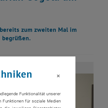
bereits zum zweiten Mal im
 begrüßen.
chniken
×
ndlegende Funktionalität unserer
m Funktionen für soziale Medien