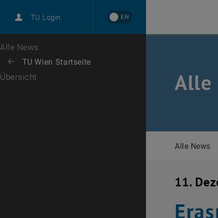
International
EN
TU Login
Karriere
Zur 1. Menü Ebene
Alle News
Zurück zur letzten Ebene:
TU Wien Startseite
Zurück: Subseiten von TU Wien Startseite auflisten
Alle
Übersicht
Alle News
11. De
Eras