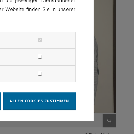
 die jeweiligen Dienstanbieter
er Website finden Sie in unserer
ALLEN COOKIES ZUSTIMMEN
Bild vergr