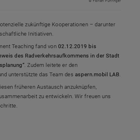
© Florian Pühringer
otenzielle zukünftige Kooperationen – darunter
haftliche Initiativen.
ment Teaching fand von
02.12.2019 bis
hweis des Radverkehrsaufkommens in der Stadt
rsplanung“
. Zudem leitete er den
nd unterstützte das Team des
aspern.mobil LAB
.
diesen früheren Austausch anzuknüpfen,
Zusammenarbeit zu entwickeln. Wir freuen uns
hritte.