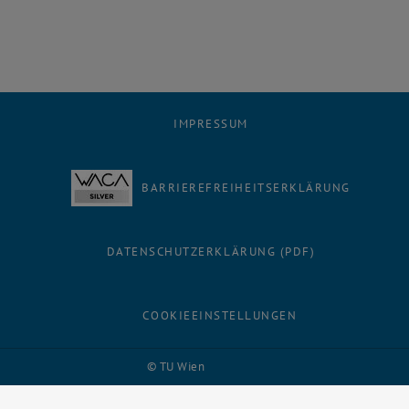
IMPRESSUM
BARRIEREFREIHEITSERKLÄRUNG
DATENSCHUTZERKLÄRUNG (PDF)
COOKIEEINSTELLUNGEN
Facebook
LinkedIn
YouTube
Instagram
Bluesky
© TU Wien
# 116210