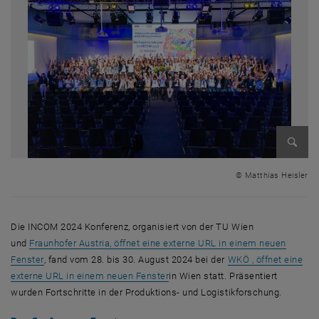
Bild v
© Matthias Heisler
Die INCOM 2024 Konferenz, organisiert von der TU Wien
und
Fraunhofer Austria, öffnet eine externe URL in einem neuen
, öffnet eine externe URL in einem neuen Fenster
Fenster
, fand vom 28. bis 30. August 2024 bei der
WKÖ , öffnet eine
, öffnet eine externe URL in einem
externe URL in einem neuen Fenster
in Wien statt. Präsentiert
wurden Fortschritte in der Produktions- und Logistikforschung.