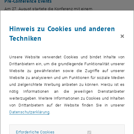
Pre-Conference Events
Am 27. August startete die Konferenz mit einem
erfolgreichen Doctoral Workshop zu „Advances in Manufacturing
and Logistics Management and Control Problems“, geleitet von Prof.
Hinweis zu Cookies und anderen
Fabio Sgarbossa (
NTNU Trondheim, öffnet eine externe URL in
×
, öffnet eine externe URL in einem neuen Fenster
Techniken
einem neuen Fenster
) und Prof. Marco Macchi (
Politechnico di
, öffnet eine e
Milano, öffnet eine externe URL in einem neuen Fenster
).
Anschließend fand bei bestem Wetter die Welcome
Reception im TUtheSky statt.
Unsere Website verwendet Cookies und bindet Inhalte von
Drittanbietern ein, um die grundlegende Funktionalität unserer
Tag 1: Eröffnung und Keynotes
Website zu gewährleisten sowie die Zugriffe auf unserer
Der erste Tag begann mit Begrüßungsworten der NOC Chairs, Prof.
Website zu analysieren und um Funktionen für soziale Medien
Fazel Ansari und Prof. Sebastian Schlund, sowie einer
und zielgerichtete Werbung anbieten zu können. Hierzu ist es
Videobotschaft von Leonore Gewessler, der österreichischen
nötig Informationen an die jeweiligen Dienstanbieter
Bundesministerin für Klimaschutz, Umwelt, Energie, Mobilität,
weiterzugeben. Weitere Informationen zu Cookies und Inhalten
Innovation und Technologie. Prof. Jens Schneider, Rektor der TU
von Drittanbietern auf der Website finden Sie in unserer
Wien, hielt ebenfalls eine inspirierende Begrüßungsrede.
Datenschutzerklärung
.
Ein Highlight des Tages war die Keynote von Prof. Torbjørn Netland
von der
ETH Zürich, öffnet eine externe URL in einem neuen Fenster
, öffnet eine externe URL in einem neuen Fenster
Erforderliche Cookies zulassen
zu "Augmented Intelligence for Next-Level Manufacturing
Erforderliche Cookies