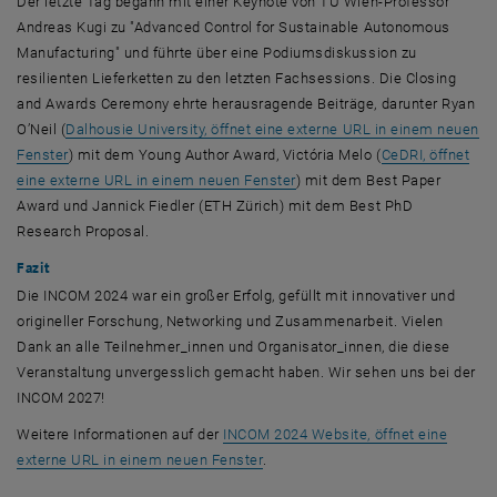
Der letzte Tag begann mit einer Keynote von TU Wien-Professor
Andreas Kugi zu "Advanced Control for Sustainable Autonomous
Manufacturing" und führte über eine Podiumsdiskussion zu
resilienten Lieferketten zu den letzten Fachsessions. Die Closing
and Awards Ceremony ehrte herausragende Beiträge, darunter Ryan
O’Neil (
Dalhousie University, öffnet eine externe URL in einem neuen
, öffnet eine externe URL in einem neuen Fenster
Fenster
) mit dem Young Author Award, Victória Melo (
CeDRI, öffnet
, öffnet eine externe URL in 
eine externe URL in einem neuen Fenster
) mit dem Best Paper
Award und Jannick Fiedler (ETH Zürich) mit dem Best PhD
Research Proposal.
Fazit
Die INCOM 2024 war ein großer Erfolg, gefüllt mit innovativer und
origineller Forschung, Networking und Zusammenarbeit. Vielen
Dank an alle Teilnehmer_innen und Organisator_innen, die diese
Veranstaltung unvergesslich gemacht haben. Wir sehen uns bei der
INCOM 2027!
Weitere Informationen auf der
INCOM 2024 Website, öffnet eine
, öffnet eine externe URL in einem
externe URL in einem neuen Fenster
.