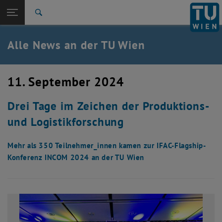
Studium
Seitennavigation öffnen
EN
TU Login
Forschung
Suche
International
Quicklinks
Alle News an der TU Wien
Quicklinks-Menü umschalten
Karriere
Zur 1. Menü Ebene
Alle News
11. September 2024
Zurück zur letzten Ebene:
TU Wien Startseite
Zurück: Subseiten von TU Wien Startseite auflisten
Drei Tage im Zeichen der Produktions-
Übersicht
und Logistikforschung
Mehr als 350 Teilnehmer_innen kamen zur IFAC-Flagship-
Konferenz INCOM 2024 an der TU Wien