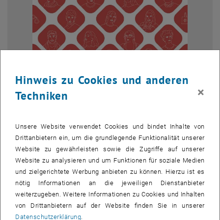
Hinweis zu Cookies und anderen
×
Techniken
Bild v
Unsere Website verwendet Cookies und bindet Inhalte von
Drittanbietern ein, um die grundlegende Funktionalität unserer
Die Theatergruppe an der TU Wien (ehem. Physikertheater) hat sich
Website zu gewährleisten sowie die Zugriffe auf unserer
einer weiteren Herausforderung gestellt. Mit neuer kreativer Energie,
Website zu analysieren und um Funktionen für soziale Medien
mitgebracht von dem zahlreichen Neuzuwachs nach
und zielgerichtete Werbung anbieten zu können. Hierzu ist es
„Physiker*innen spielen: Die Physiker“ im November 2025, führen
nötig Informationen an die jeweiligen Dienstanbieter
wir nun drei Kurzstücke unter dem Titel „Diebe, Damen, Marionetten“
weiterzugeben. Weitere Informationen zu Cookies und Inhalten
auf und ehren damit Dario Fos 100. Geburtstag. Seine
von Drittanbietern auf der Website finden Sie in unserer
gesellschaftskritische Stimme erhält bis heute im gesamten
Datenschutzerklärung
.