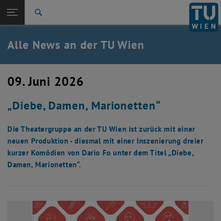
Studium
Seitennavigation öffnen
TU Login
Forschung
Suche
International
Quicklinks
Alle News an der TU Wien
Quicklinks-Menü umschalten
Karriere
Zur 1. Menü Ebene
Alle News
09. Juni 2026
Zurück zur letzten Ebene:
TU Wien Startseite
Zurück: Subseiten von TU Wien Startseite auflisten
„Diebe, Damen, Marionetten“
Übersicht
Die Theatergruppe an der TU Wien ist zurück mit einer
neuen Produktion - diesmal mit einer Inszenierung dreier
kurzer Komödien von Dario Fo unter dem Titel „Diebe,
Damen, Marionetten“.