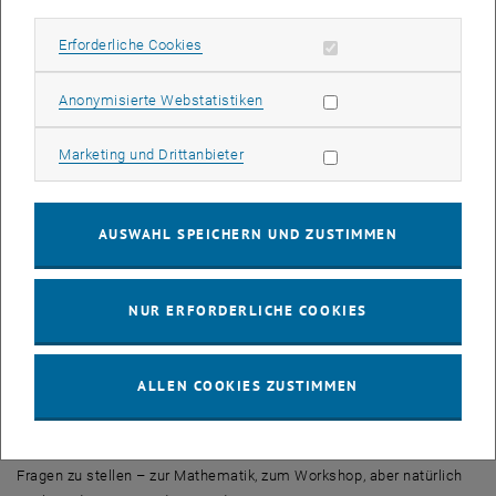
auch Wahrnehmung für ein extrem spannendes Studium schaffen
Erforderliche Cookies zulassen
Erforderliche Cookies
wollen. Hier wollen wir interaktive
Workshops
zu
Satellitentechnologie und GPS sowie zum Thema Tunnelbau
konzipieren. Es ist ja alles andere als klar, dass man sich überhaupt
Statistik Cookies zulassen
Anonymisierte Webstatistiken
trifft, wenn man von unterschiedlichen Seiten des späteren Tunnels
zu bohren beginnt (lacht).
Marketing Cookies zulassen
Marketing und Drittanbieter
Bei all diesen Themen ist die primäre Zielgruppe Oberstufen-
Schüler_innen. Genau in dieser Schulphase beginnen viele, sich
AUSWAHL SPEICHERN UND ZUSTIMMEN
intensiv mit ihrer Zukunft auseinanderzusetzen – ein idealer
Zeitpunkt, um das Interesse und die Faszination für Mathematik und
Geodäsie sowie die TU Wien nachhaltig zu verankern.
NUR ERFORDERLICHE COOKIES
Ein neues Format von uns in Kooperation mit fem*MA, dem
Frauennetzwerk der Mathematikerinnen an der TU Wien, ist
„
Girls
just wanna do Math
!“
. In diesem Format laden wir junge Frauen,
ALLEN COOKIES ZUSTIMMEN
unabhängig von ihren Schulklassen, ein, an dem
Workshop
„
Unendlich viele Unendlichkeiten
“ teilzunehmen und im Anschluss
in einem
Meet & Greet
mit einer Mathematikerin der TU Wien
Fragen zu stellen – zur Mathematik, zum
Workshop
, aber natürlich