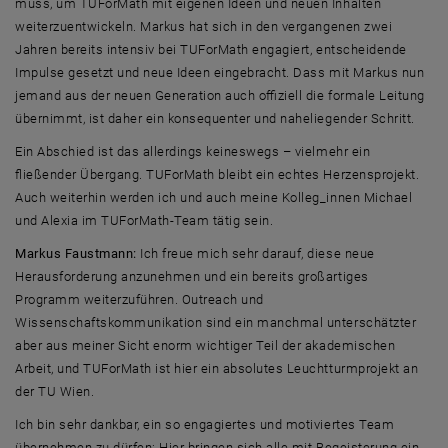
muss, um TUForMath mit eigenen Ideen und neuen Inhalten
weiterzuentwickeln. Markus hat sich in den vergangenen zwei
Jahren bereits intensiv bei TUForMath engagiert, entscheidende
Impulse gesetzt und neue Ideen eingebracht. Dass mit Markus nun
jemand aus der neuen Generation auch offiziell die formale Leitung
übernimmt, ist daher ein konsequenter und naheliegender Schritt.
Ein Abschied ist das allerdings keineswegs – vielmehr ein
fließender Übergang. TUForMath bleibt ein echtes Herzensprojekt.
Auch weiterhin werden ich und auch meine Kolleg_innen Michael
und Alexia im TUForMath-
Team
tätig sein.
Markus Faustmann:
Ich freue mich sehr darauf, diese neue
Herausforderung anzunehmen und ein bereits großartiges
Programm weiterzuführen. Outreach und
Wissenschaftskommunikation sind ein manchmal unterschätzter
aber aus meiner Sicht enorm wichtiger Teil der akademischen
Arbeit, und TUForMath ist hier ein absolutes Leuchtturmprojekt an
der TU Wien.
Ich bin sehr dankbar, ein so engagiertes und motiviertes
Team
übernehmen zu dürfen: Hier bringen sich alle mit Begeisterung ein,