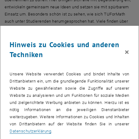
entwickeln gemeinsam neue Ideen und setzen sie mit spürbarem
Einsatz um. Besonders schön ist zu sehen, wie sich TUForMath
auch unter Studierenden herumgesprochen hat. Viele finden über
Empfehlungen den Weg ins Programm und
Team
– und kommen
nicht nur, sondern bleiben mit echter Leidenschaft dabei und
Hinweis zu Cookies und anderen
gestalten aktiv mit.
×
Techniken
Werden neue Schwerpunkte beim Programm gesetzt und wenn ja
welche?
Markus Faustmann:
Gemeinsam mit Julia und Michael konnten wir
Unsere Website verwendet Cookies und bindet Inhalte von
im letzten Semester bereits neue inhaltliche Akzente setzen: Die
Drittanbietern ein, um die grundlegende Funktionalität unserer
neuen
Workshop
s
„Finanzmathematik: Risiken verstehen und
Website zu gewährleisten sowie die Zugriffe auf unserer
steuern“
und
„Origami, wenn sich Mathematik entfaltet"
erweitern
Website zu analysieren und um Funktionen für soziale Medien
unseren Katalog und begeistern bereits in diesem Semester
und zielgerichtete Werbung anbieten zu können. Hierzu ist es
Schüler_innen mit spannenden Anwendungen der Mathematik.
nötig Informationen an die jeweiligen Dienstanbieter
Und das ist erst der Anfang – in den kommenden Jahren planen wir
weiterzugeben. Weitere Informationen zu Cookies und Inhalten
einen weiteren Ausbau mit spannenden aktuellen Themen wie
von Drittanbietern auf der Website finden Sie in unserer
Kryptografie und KI. Weiters legen wir einen starken Fokus auf den
Datenschutzerklärung
.
Ausbau des Geodäsie-Anteils in unseren
Workshops
, weil wir hier