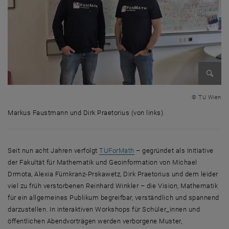
Bild v
© TU Wien
Markus Faustmann und Dirk Praetorius (von links)
Markus Faustmann und Dirk Praetorius (von links)
Seit nun acht Jahren verfolgt
TUForMath
– gegründet als Initiative
der Fakultät für Mathematik und Geoinformation von Michael
Drmota, Alexia Fürnkranz-Prskawetz, Dirk Praetorius und dem leider
viel zu früh verstorbenen Reinhard Winkler – die Vision, Mathematik
für ein allgemeines Publikum begreifbar, verständlich und spannend
darzustellen. In interaktiven
Workshops
für Schüler_innen und
öffentlichen Abendvorträgen werden verborgene Muster,