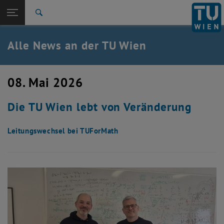
Studium
Seitennavigation öffnen
TU Login
Forschung
Suche
International
Quicklinks
Alle News an der TU Wien
Quicklinks-Menü umschalten
Karriere
Zur 1. Menü Ebene
Alle News
08. Mai 2026
Zurück zur letzten Ebene:
TU Wien Startseite
Zurück: Subseiten von TU Wien Startseite auflisten
Die TU Wien lebt von Veränderung
Übersicht
Leitungswechsel bei TUForMath