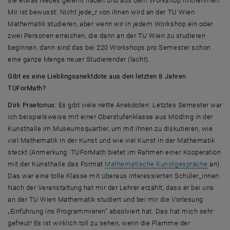
sie etwas Neues gelernt haben und aus dem
Workshop
mitnehmen.
Mir ist bewusst: Nicht jede_r von ihnen wird an der TU Wien
Mathematik studieren, aber wenn wir in jedem
Workshop
ein oder
zwei Personen erreichen, die dann an der TU Wien zu studieren
beginnen, dann sind das bei 220
Workshops
pro Semester schon
eine ganze Menge neuer Studierender (lacht).
Gibt es eine Lieblingsanektdote aus den letzten 8 Jahren
TUForMath?
Dirk Praetorius:
Es gibt viele nette Anekdoten. Letztes Semester war
ich beispielsweise mit einer Oberstufenklasse aus Mödling in der
Kunsthalle im Museumsquartier, um mit ihnen zu diskutieren, wie
viel Mathematik in der Kunst und wie viel Kunst in der Mathematik
steckt (Anmerkung: TUForMath bietet im Rahmen einer Kooperation
mit der Kunsthalle das Format
Mathematische Kunstgespräche
an).
Das war eine tolle Klasse mit überaus interessierten Schüler_innen.
Nach der Veranstaltung hat mir der Lehrer erzählt, dass er bei uns
an der TU Wien Mathematik studiert und bei mir die Vorlesung
„Einführung ins Programmieren“ absolviert hat. Das hat mich sehr
gefreut! Es ist wirklich toll zu sehen, wenn die Flamme der