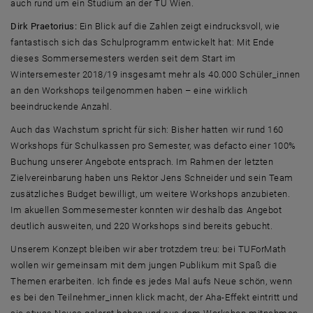
auch rund um ein Studium an der TU Wien.
Dirk Praetorius:
Ein Blick auf die Zahlen zeigt eindrucksvoll, wie
fantastisch sich das Schulprogramm entwickelt hat: Mit Ende
dieses Sommersemesters werden seit dem Start im
Wintersemester 2018/19 insgesamt mehr als 40.000 Schüler_innen
an den Workshops teilgenommen haben – eine wirklich
beeindruckende Anzahl.
Auch das Wachstum spricht für sich: Bisher hatten wir rund 160
Workshops
für Schulkassen pro Semester, was defacto einer 100%
Buchung unserer Angebote entsprach. Im Rahmen der letzten
Zielvereinbarung haben uns Rektor Jens Schneider und sein
Team
zusätzliches Budget bewilligt, um weitere
Workshops
anzubieten.
Im akuellen Sommesemester konnten wir deshalb das Angebot
deutlich ausweiten, und 220
Workshops
sind bereits gebucht.
Unserem Konzept bleiben wir aber trotzdem treu: bei TUForMath
wollen wir gemeinsam mit dem jungen Publikum mit Spaß die
Themen erarbeiten. Ich finde es jedes Mal aufs Neue schön, wenn
es bei den Teilnehmer_innen klick macht, der Aha-Effekt eintritt und