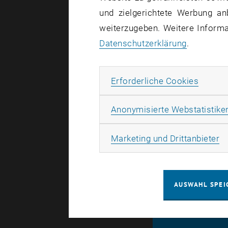
und zielgerichtete Werbung an
weiterzugeben. Weitere Informat
Eine ne
Datenschutzerklärung
.
Modell 
Erhalt 
Erforde
Erforderliche Cookies
Link zum P
Anonymisierte Webstatistike
Für die pdf
Ma
Marketing und Drittanbieter
AUSWAHL SPEI
© TU Wien
#