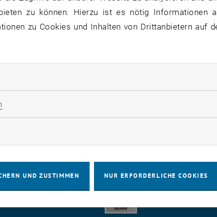
bieten zu können. Hierzu ist es nötig Informationen an
ionen zu Cookies und Inhalten von Drittanbietern auf d
ue Publikation von Michael Getzner era
der Beziehungen zwischen der Dasein
der Biodiversität.
rliche Cookies zulassen
, ö
aper:
https://www.mdpi.com/2071-1050/17/24/11296
Statistik Cookies zulassen
n
, öffnet eine externe URL in eine
 Ansicht klicken Sie
hier
rketing Cookies zulassen
CHERN UND ZUSTIMMEN
NUR ERFORDERLICHE COOKIES
IMPRESSUM
BARRIEREFREIHEITS