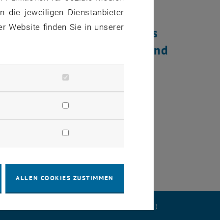
 die jeweiligen Dienstanbieter
er Website finden Sie in unserer
rbeitet ein konzeptionelles
svorsorge und dem Schutz und
ffnet eine externe URL in einem neuen Fenster
m neuen Fenster
ALLEN COOKIES ZUSTIMMEN
ERKLÄRUNG
DATENSCHUTZERKLÄRUNG (PDF)