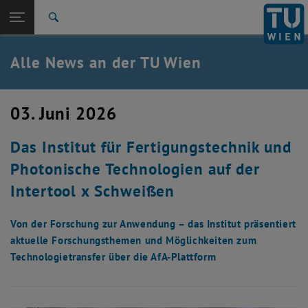
Studium
Seitennavigation öffnen
TU Login
Forschung
Suche
International
Quicklinks
Alle News an der TU Wien
Quicklinks-Menü umschalten
Karriere
Zur 1. Menü Ebene
Alle News
03. Juni 2026
Zurück zur letzten Ebene:
TU Wien Startseite
Zurück: Subseiten von TU Wien Startseite auflisten
Das Institut für Fertigungstechnik und
Übersicht
Photonische Technologien auf der
Intertool x Schweißen
Von der Forschung zur Anwendung – das Institut präsentiert
aktuelle Forschungsthemen und Möglichkeiten zum
Technologietransfer über die AfA-Plattform