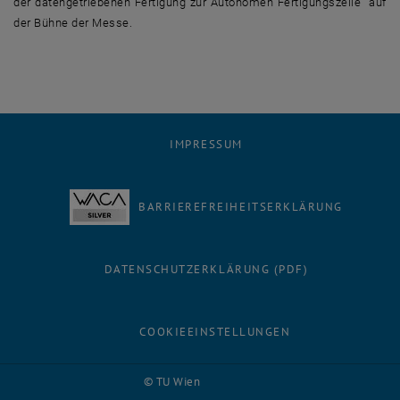
der datengetriebenen Fertigung zur Autonomen Fertigungszelle" auf
der Bühne der Messe.
IMPRESSUM
BARRIEREFREIHEITSERKLÄRUNG
DATENSCHUTZERKLÄRUNG (PDF)
COOKIEEINSTELLUNGEN
Facebook
LinkedIn
YouTube
Instagram
Bluesky
© TU Wien
# 116210