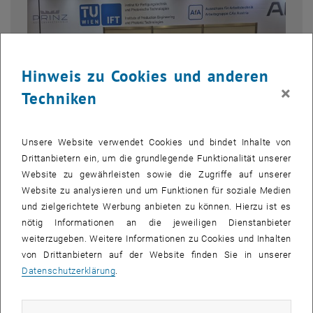
Hinweis zu Cookies und anderen
×
Techniken
Unsere Website verwendet Cookies und bindet Inhalte von
Drittanbietern ein, um die grundlegende Funktionalität unserer
Website zu gewährleisten sowie die Zugriffe auf unserer
Website zu analysieren und um Funktionen für soziale Medien
Bild v
1 
1/3 Bilder
und zielgerichtete Werbung anbieten zu können. Hierzu ist es
nötig Informationen an die jeweiligen Dienstanbieter
weiterzugeben. Weitere Informationen zu Cookies und Inhalten
von Drittanbietern auf der Website finden Sie in unserer
Vom 21. bis zum 24. April 2026 fand wie alle 2 Jahre in Wels erneut
Datenschutzerklärung
.
die "Intertool x Schweißen" Messe statt (https://intertool.at/). Diese
Messe ist Österreichs größte und innovativste B2B-Fachmesse im
Bereich der produzierenden Industrie. Neben dem zentralen Thema