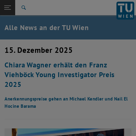
Studium
Seitennavigation öffnen
EN
TU Login
Forschung
Suche
International
Quicklinks
Alle News an der TU Wien
Quicklinks-Menü umschalten
Karriere
Zur 1. Menü Ebene
Alle News
15. Dezember 2025
Zurück zur letzten Ebene:
TU Wien Startseite
Zurück: Subseiten von TU Wien Startseite auflisten
Chiara Wagner erhält den Franz
Übersicht
Viehböck Young Investigator Preis
2025
Anerkennungspreise gehen an Michael Kendler und Nail El
Hocine Barama