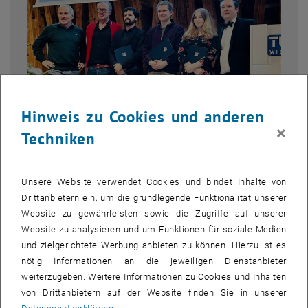
Hinweis zu Cookies und anderen
×
Techniken
Unsere Website verwendet Cookies und bindet Inhalte von
Bild v
© Friedrich Aumayr
Drittanbietern ein, um die grundlegende Funktionalität unserer
Franz Viehböck Young Investigator Preis 2025 –
Website zu gewährleisten sowie die Zugriffe auf unserer
Preisverleihung
Website zu analysieren und um Funktionen für soziale Medien
Gruppenfoto der Verleihung des Franz Viehböck Young Investigator
und zielgerichtete Werbung anbieten zu können. Hierzu ist es
Preises 2025 im Rahmen der Institutsweihnachtsfeier des Instituts
nötig Informationen an die jeweiligen Dienstanbieter
für Angewandte Physik der TU Wien. Von links nach rechts: Franz
weiterzugeben. Weitere Informationen zu Cookies und Inhalten
Viehböck jun. (ehemaliger A(u)stronaut und Sohn…
von Drittanbietern auf der Website finden Sie in unserer
Gruppenfoto der Verleihung des Franz Viehböck Young Investigator Pre