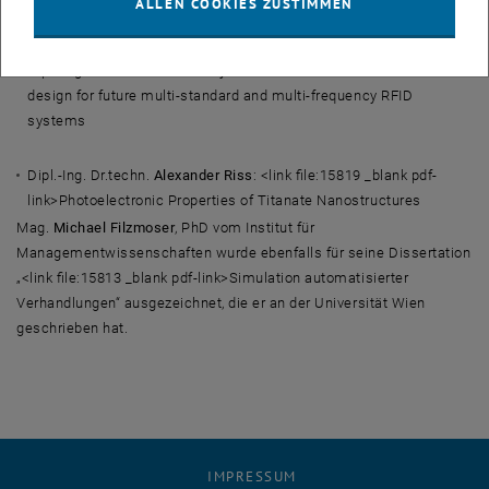
ALLEN COOKIES ZUSTIMMEN
Ceramics, or Titanium: A Continuum Micromechanics Approach
Dipl.-Ing. Dr.techn.
Lukas Mayer
: <link file:15817 _blank>Antenna
design for future multi-standard and multi-frequency RFID
systems
Dipl.-Ing. Dr.techn.
Alexander Riss
: <link file:15819 _blank pdf-
link>Photoelectronic Properties of Titanate Nanostructures
Mag.
Michael Filzmoser
, PhD vom Institut für
Managementwissenschaften wurde ebenfalls für seine Dissertation
„<link file:15813 _blank pdf-link>Simulation automatisierter
Verhandlungen“ ausgezeichnet, die er an der Universität Wien
geschrieben hat.
IMPRESSUM