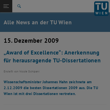
Studium
Seitennavigation öffnen
TU Login
Forschung
Suche
International
Quicklinks
Alle News an der TU Wien
Quicklinks-Menü umschalten
Karriere
Zur 1. Menü Ebene
Alle News
15. Dezember 2009
Zurück zur letzten Ebene:
TU Wien Startseite
Zurück: Subseiten von TU Wien Startseite auflisten
„Award of Excellence“: Anerkennung
Übersicht
für herausragende TU-Dissertationen
Erstellt von
Nicole Schipani
Wissenschaftsminister Johannes Hahn zeichnete am
2.12.2009 die besten Dissertationen 2009 aus. Die TU
Wien ist mit drei Dissertationen vertreten.