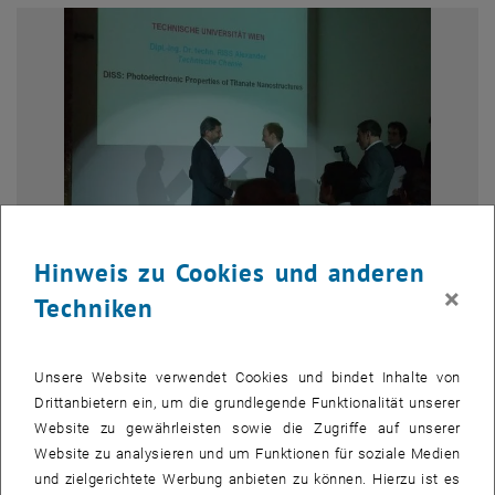
Hinweis zu Cookies und anderen
×
Techniken
Bild v
Alexander Riss
Alexander Riss
Unsere Website verwendet Cookies und bindet Inhalte von
Alexander Riss
Drittanbietern ein, um die grundlegende Funktionalität unserer
Weitere Bilder zu diesem Eintrag sind erst nach Login sichtbar.
Website zu gewährleisten sowie die Zugriffe auf unserer
Website zu analysieren und um Funktionen für soziale Medien
und zielgerichtete Werbung anbieten zu können. Hierzu ist es
Dieser Preis hebt besonders gelungene Dissertationen hervor. „Ein