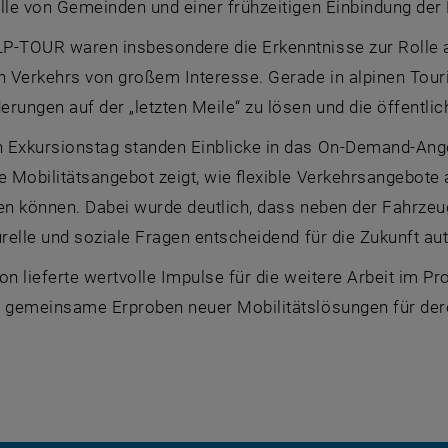
olle von Gemeinden und einer frühzeitigen Einbindung de
P-TOUR waren insbesondere die Erkenntnisse zur Rolle a
en Verkehrs von großem Interesse. Gerade in alpinen Tou
rungen auf der „letzten Meile“ zu lösen und die öffentlich
 Exkursionstag standen Einblicke in das On-Demand-Ang
e Mobilitätsangebot zeigt, wie flexible Verkehrsangebote 
en können. Dabei wurde deutlich, dass neben der Fahrzeu
urelle und soziale Fragen entscheidend für die Zukunft aut
on lieferte wertvolle Impulse für die weitere Arbeit im 
s gemeinsame Erproben neuer Mobilitätslösungen für dere