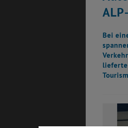
ALP-
Bei ein
spannen
Verkehr
liefert
Tourism