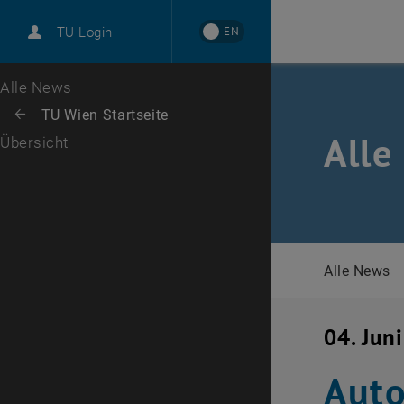
International
EN
TU Login
Karriere
Zur 1. Menü Ebene
Alle News
Zurück zur letzten Ebene:
TU Wien Startseite
Zurück: Subseiten von TU Wien Startseite auflisten
Alle
Übersicht
Alle News
04. Jun
Auto