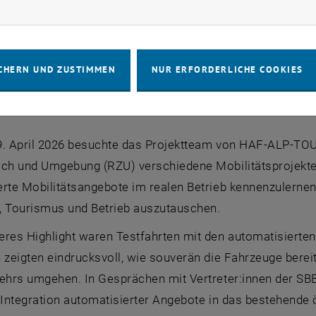
rketing Cookies zulassen
CHERN UND ZUSTIMMEN
NUR ERFORDERLICHE COOKIES
9. April 2026 besuchte das Projektteam von HAF-ALP-
ch und Umgebung (RZU) verschiedene Mobilitätsprojekte i
rte Mobilitätsangebote im realen Betrieb kennenzulernen 
, Tourismus und Betrieb auszutauschen.
res Highlight waren Testfahrten mit den automatisierten 
 zeigten eindrucksvoll, wie souverän die Fahrzeuge bere
kehrs umgehen. In Gesprächen mit Vertreter:innen der SBB
 Integration automatisierter Angebote in das bestehende