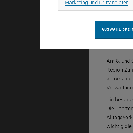
Ma
Marketing und Drittanbieter
AUSWAHL SPEI
Am 8. und 
Region Züri
automatisie
Verwaltung
Ein besonde
Die Fahrten
Alltagsver
wichtig die