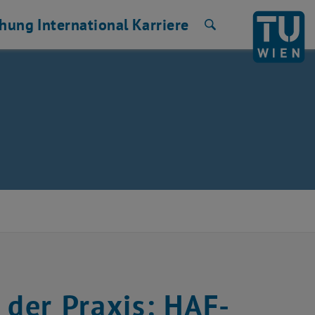
chung
International
Karriere
Suche
 der Praxis: HAF-