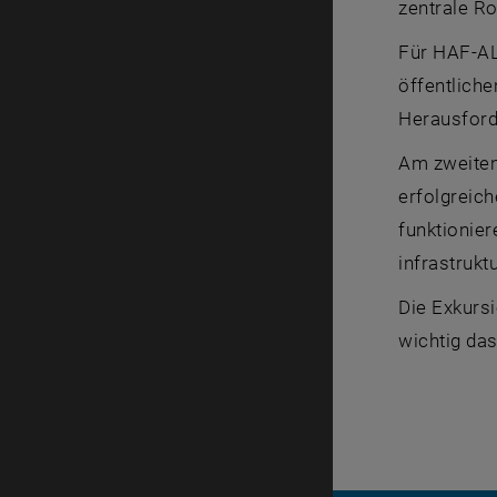
zentrale R
Für HAF-AL
öffentlich
Herausforde
Am zweiten
erfolgreich
funktionier
infrastrukt
Die Exkursi
wichtig da