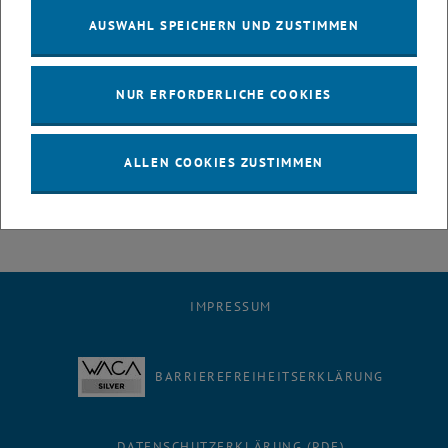
Institute for Theoretical Physics at TU Wien. Prior his appointment
AUSWAHL SPEICHERN UND ZUSTIMMEN
in Vienna, he held a Full Professorship at the University of Colorado
Boulder, advancing through the academic ranks from Assistant
Professor to Associate Professor and then to Full Professor. He
NUR ERFORDERLICHE COOKIES
previously worked as a Fellow at the Frankfurt Institute for Advanced
Studies and held research positions at the University of Washington,
Seattle, USA and at Bielefeld University in Germany. He completed
ALLEN COOKIES ZUSTIMMEN
his PhD with distinction at TU Wien in 2003.
IMPRESSUM
BARRIEREFREIHEITSERKLÄRUNG
DATENSCHUTZERKLÄRUNG (PDF)