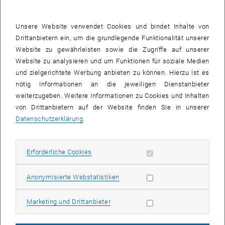
Unsere Website verwendet Cookies und bindet Inhalte von
Drittanbietern ein, um die grundlegende Funktionalität unserer
Website zu gewährleisten sowie die Zugriffe auf unserer
Website zu analysieren und um Funktionen für soziale Medien
und zielgerichtete Werbung anbieten zu können. Hierzu ist es
nötig Informationen an die jeweiligen Dienstanbieter
weiterzugeben. Weitere Informationen zu Cookies und Inhalten
von Drittanbietern auf der Website finden Sie in unserer
Bild v
Datenschutzerklärung
.
1 
1/2 Bilder
Univ.Prof. Dr. Paul Romatschke
Univ.Prof. Dr. Paul Romatschke
Erforderliche Cookies zulassen
Erforderliche Cookies
Dienstag, 19. Mai 2026, 17:00 s.t.
Statistik Cookies zulassen
Anonymisierte Webstatistiken
Freihaus Hörsaal 5
Marketing Cookies zulassen
Marketing und Drittanbieter
Paul Romatschke has been appointed as Professor of High Energy
Physics in September 2025. He leads his research group at the