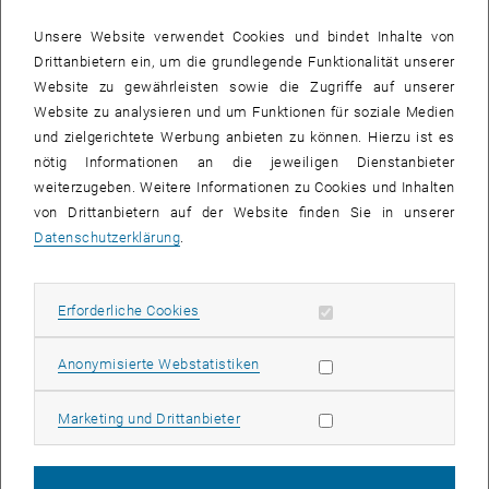
Unsere Website verwendet Cookies und bindet Inhalte von
Drittanbietern ein, um die grundlegende Funktionalität unserer
Website zu gewährleisten sowie die Zugriffe auf unserer
Website zu analysieren und um Funktionen für soziale Medien
und zielgerichtete Werbung anbieten zu können. Hierzu ist es
nötig Informationen an die jeweiligen Dienstanbieter
weiterzugeben. Weitere Informationen zu Cookies und Inhalten
von Drittanbietern auf der Website finden Sie in unserer
Datenschutzerklärung
.
Erforderliche Cookies zulassen
Erforderliche Cookies
Bild v
© Peter A / Pixelio.de
Statistik Cookies zulassen
Anonymisierte Webstatistiken
Der TU Chor hatte 2012 seinen allerersten öffentlichen Auftritt am
Marketing Cookies zulassen
Marketing und Drittanbieter
TU-Glühweinstand. Daher freuen wir uns darauf, auch heuer wieder
dabei zu sein – im Gepäck: Eine weihnachtliche Zeitreise