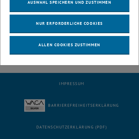
AUSWAHL SPEICHERN UND ZUSTIMMEN
Zeit &amp; Ort:
17. Dezember 2013, 18 Uhr
Öffnungszeiten TU-Glühweinstand: 16:00 bis 22 Uhr
NUR ERFORDERLICHE COOKIES
TU-Hauptgebäude
Hof 1
Karlsplatz 13, 1040 Wien
ALLEN COOKIES ZUSTIMMEN
IMPRESSUM
BARRIEREFREIHEITSERKLÄRUNG
DATENSCHUTZERKLÄRUNG (PDF)