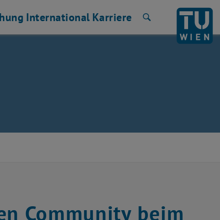
chung
International
Karriere
Suche
ien Community beim