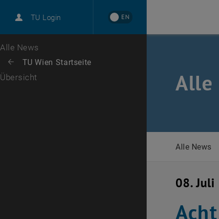
International
EN
TU Login
Karriere
Zur 1. Menü Ebene
Alle News
Zurück zur letzten Ebene:
TU Wien Startseite
Zurück: Subseiten von TU Wien Startseite auflisten
Alle
Übersicht
Alle News
08. Jul
Acht