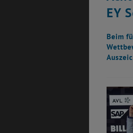
EY S
Beim fü
Wettbew
Auszeic