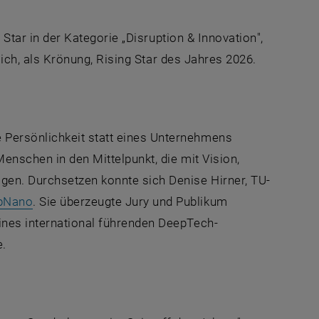
 Star
in der Kategorie „
Disruption & Innovation
",
ich, als Krönung,
Rising Star
des Jahres 2026.
 Persönlichkeit statt eines Unternehmens
 Menschen in den Mittelpunkt, die mit Vision,
en. Durchsetzen konnte sich Denise Hirner, TU-
, öffnet eine externe URL in einem neuen Fenster
pNano
. Sie überzeugte Jury und Publikum
ines international führenden
DeepTech
-
e.