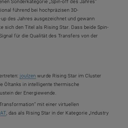
euen Fenster
enen Sonderkategorie „
Spin-off
des Jahres"
tional führend bei hochpräzisen 3D-
-up
des Jahres ausgezeichnet und gewann
te sich den Titel als
Rising Star
. Dass beide
Spin-
ignal für die Qualität des Transfers von der
, öffnet eine externe URL in einem neuen
ertreten:
joulzen
wurde
Rising Star
im
Cluster
 Öltanks in intelligente thermische
ustein der Energiewende.
 Transformation
" mit einer virtuellen
, öffnet eine externe URL in einem neuen Fenster
PAT
, das als
Rising Star
in der Kategorie „
Industry