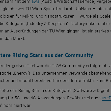
, öffnet eine externe URL in einem n
meinsam mit dem
aws
(
Austria
Wirtschaftsservice) vergeb
h gleich zwei TU-Wien-
Spin-offs
durch.
UpNano
– interna
ologien für Mikro- und Nanostrukturen – wurde als
Scale
die Kategorie „
Industry & DeepTech
". factorymaker sicher
n an Ausgründungen der TU Wien gingen, ist ein starkes S
in den Markt.
itere
Rising Stars
aus der
Community
ts der großen Titel war die TUW
Community
erfolgreich v
egorie „
Energy
"). Das Unternehmen verwandelt bestehende
icher und macht bereits vorhandene Infrastruktur zum Ba
 öffnet eine externe URL in einem neuen Fenster
holte den
Rising Star
in der Kategorie „
Software & Digital
ng für 5G- und 6G-Anwendungen. Erwähnt sei auch
use
h
" nominiert war.