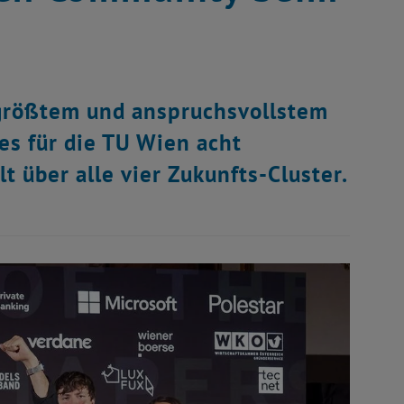
 größtem und anspruchsvollstem
s für die TU Wien acht
 über alle vier Zukunfts-Cluster.