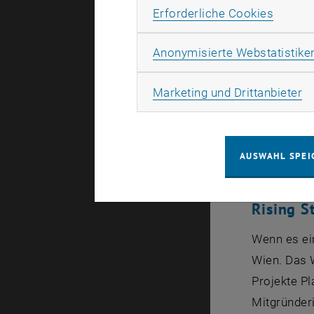
Communit
Erforde
Erforderliche Cookies
hinarbeitet
Software
re
Anonymisierte Webstatistike
Scale-u
Ma
Marketing und Drittanbieter
Die höchst
Alumnus Si
AUSWAHL SPEI
Lösungen, 
Rising S
Wenn es ei
Wien. Das
Projekte P
Mitgründeri