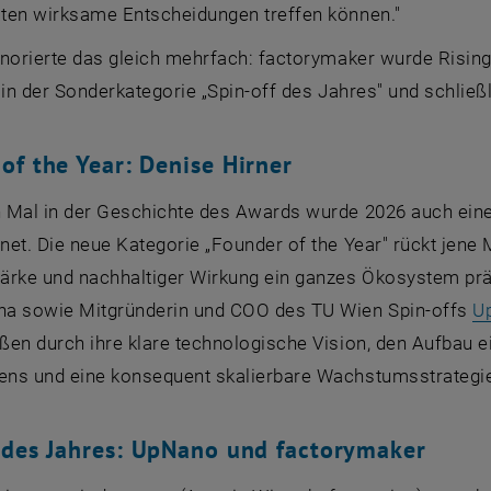
ten wirksame Entscheidungen treffen können."
onorierte das gleich mehrfach:
factorymaker
wurde
Rising
in der Sonderkategorie „
Spin-off
des Jahres" und schließl
of the Year
: Denise Hirner
 Mal in der Geschichte des
Awards
wurde 2026 auch eine
et. Die neue Kategorie „
Founder of the Year
" rückt jene
ärke und nachhaltiger Wirkung ein ganzes Ökosystem präg
a sowie Mitgründerin und COO des TU Wien Spin-offs
U
en durch ihre klare technologische Vision, den Aufbau e
ns und eine konsequent skalierbare Wachstumsstrategi
des Jahres:
UpNano
und
factorymaker