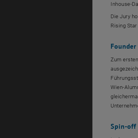
Inhouse
-Da
Die Jury h
Rising Star
Founder 
Zum ersten
ausgezeichn
Führungsst
Wien-Alumn
gleichermaß
Unternehme
Spin-off