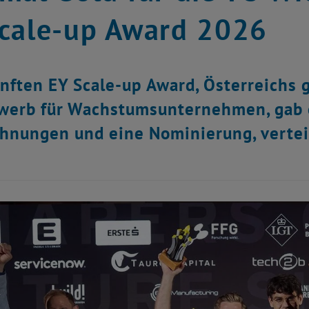
cale-up Award 2026
nften EY Scale-up Award, Österreichs
erb für Wachstumsunternehmen, gab e
hnungen und eine Nominierung, verteilt