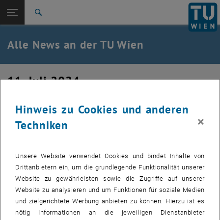
Studium
Seitennavigation öffnen
EN
TU Login
Forschung
Suche
International
Quicklinks
Alle News an der TU Wien
Quicklinks-Menü umschalten
Karriere
Zur 1. Menü Ebene
Alle News
11. Juli 2024
Zurück zur letzten Ebene:
TU Wien Startseite
Zurück: Subseiten von TU Wien Startseite auflisten
9. EuChemS Kongress
Übersicht
Hinweis zu Cookies und anderen
×
Techniken
Unsere Website verwendet Cookies und bindet Inhalte von
Drittanbietern ein, um die grundlegende Funktionalität unserer
Website zu gewährleisten sowie die Zugriffe auf unserer
Website zu analysieren und um Funktionen für soziale Medien
und zielgerichtete Werbung anbieten zu können. Hierzu ist es
nötig Informationen an die jeweiligen Dienstanbieter