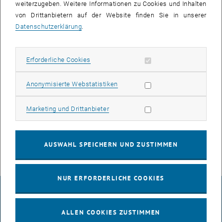
weiterzugeben. Weitere Informationen zu Cookies und Inhalten
von Drittanbietern auf der Website finden Sie in unserer
Datenschutzerklärung
.
Erforderliche Cookies zulassen
Erforderliche Cookies
Bild v
Statistik Cookies zulassen
Anonymisierte Webstatistiken
Wir starten diese Konferenzsaison mit Hannah und Cornelia auf
dem 9. EuChemS Chemistry Congress, wo sie die Gruppe mit ihrer
Marketing Cookies zulassen
Marketing und Drittanbieter
Arbeit zu metallorganischen Chalkogenaten (MOCHAs) und
metallorganischen Polyedern (MOPs) vertreten.
AUSWAHL SPEICHERN UND ZUSTIMMEN
NUR ERFORDERLICHE COOKIES
IMPRESSUM
ALLEN COOKIES ZUSTIMMEN