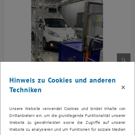
Bild v
Hinweis zu Cookies und anderen
×
Wir gratulieren Dr. techn. Agnes Poks herzlich zur Auszeichnung
Techniken
ihrer Dissertation durch die Fahrzeugverband-Jubiläumsstiftung des
Fachverbands der Fahrzeugindustrie Österreichs. Für ihre
Dissertation
Predictive Control Concepts for Electric Refrigeration
Unsere Website verwendet Cookies und bindet Inhalte von
Vehicles
, die am Institut für Mechanik und Mechatronik der
Drittanbietern ein, um die grundlegende Funktionalität unserer
Technischen Universität Wien unter der Betreuung von Univ.-Prof.
Website zu gewährleisten sowie die Zugriffe auf unserer
Dr. Martin Kozek entstanden ist, wurde Agnes Poks der 3. Preis
Website zu analysieren und um Funktionen für soziale Medien
zuerkannt. Die Preisverleihung findet am 3. Juli 2026 im Festsaal