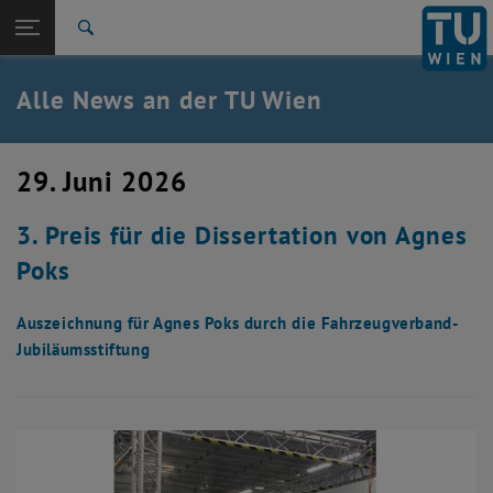
Studium
Seitennavigation öffnen
EN
TU Login
Forschung
Suche
International
Quicklinks
Alle News an der TU Wien
Quicklinks-Menü umschalten
Karriere
Zur 1. Menü Ebene
Alle News
29. Juni 2026
Zurück zur letzten Ebene:
TU Wien Startseite
Zurück: Subseiten von TU Wien Startseite auflisten
3. Preis für die Dissertation von Agnes
Übersicht
Poks
Auszeichnung für Agnes Poks durch die Fahrzeugverband-
Jubiläumsstiftung