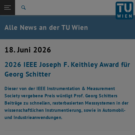
Studium
Seitennavigation öffnen
TU Login
Forschung
Suche
International
Quicklinks
Alle News an der TU Wien
Quicklinks-Menü umschalten
Karriere
Zur 1. Menü Ebene
Alle News
18. Juni 2026
Zurück zur letzten Ebene:
TU Wien Startseite
Zurück: Subseiten von TU Wien Startseite auflisten
2026 IEEE Joseph F. Keithley Award für
Übersicht
Georg Schitter
Dieser von der IEEE Instrumentation & Measurement
Society vergebene Preis würdigt Prof. Georg Schitters
Beiträge zu schnellen, rasterbasierten Messsystemen in der
wissenschaftlichen Instrumentierung, sowie in Automobil-
und Industrieanwendungen.