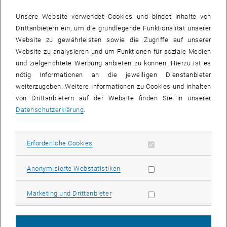
Gostin, vom Georgia Tech Research Institute.
Unsere Website verwendet Cookies und bindet Inhalte von
Die Medaille wurde im Zuge der I2MTC-Konferenz in Nancy,
Drittanbietern ein, um die grundlegende Funktionalität unserer
Frankreich, verliehen, bei der Georg Schitter auch den Keynote-
Website zu gewährleisten sowie die Zugriffe auf unserer
Vortrag mit dem Titel
“High-precision scanning measurement
Website zu analysieren und um Funktionen für soziale Medien
systems for scientific instrumentation and industrial applications”
und zielgerichtete Werbung anbieten zu können. Hierzu ist es
hielt.
nötig Informationen an die jeweiligen Dienstanbieter
Der Preis würdigt Schitters grundlegende wissenschaftliche
weiterzugeben. Weitere Informationen zu Cookies und Inhalten
Beiträge zur wissenschaftlichen Instrumentierung und
von Drittanbietern auf der Website finden Sie in unserer
Messsystemen, insbesondere zu schnellen, rasterbasierten
Datenschutzerklärung
.
Messsystemen für wissenschaftliche, automotive und industrielle
Anwendungen. Sein Forschungsspektrum reicht von
Präzisionspositioniersystemen und Nano-Messtechnik über In-Line
Erforderliche Cookies zulassen
Erforderliche Cookies
Messtechnik und robotische Messsysteme bis hin zu
automatisierten Teleskopen und optischer
Satellitenkommunikation
Statistik Cookies zulassen
Anonymisierte Webstatistiken
und gilt als wegweisend für die Entwicklungskette vom
mechatronischen Systementwurf, multidisziplinärer
Marketing Cookies zulassen
Marketing und Drittanbieter
Systemintegration und industrieller Anwendung.
Über den Preis