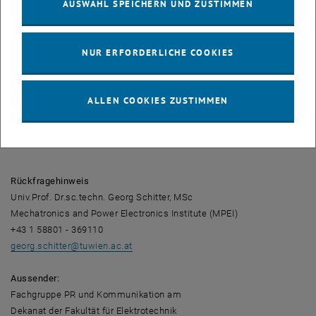
AUSWAHL SPEICHERN UND ZUSTIMMEN
Der
IEEE Joseph F. Keithley Award in Instrumentation &
Measurement
wird für herausragende Beiträge auf dem Gebiet der
NUR ERFORDERLICHE COOKIES
elektrischen Messtechnik von der Instrumentation & Measurement
Society der IEEE verliehen. Der Award besteht aus einer
Bronzemedaille, einer Urkunde und einem Preisgeld.
ALLEN COOKIES ZUSTIMMEN
Die Preisträger werden vom
Technical Field Awards Council
des
IEEE Awards Board ausgewählt.
Rückfragehinweis
Univ.Prof. Dr.sc.techn. Georg Schitter, MSc
Mechatronics and Power Electronics Institute (MPEI)
+43 1 58801 - 369110
georg.schitter
@
tuwien.ac.at
Aussender:
Fachgruppe PR und Kommunikation am
Dekanat der Fakultät für Elektrotechnik