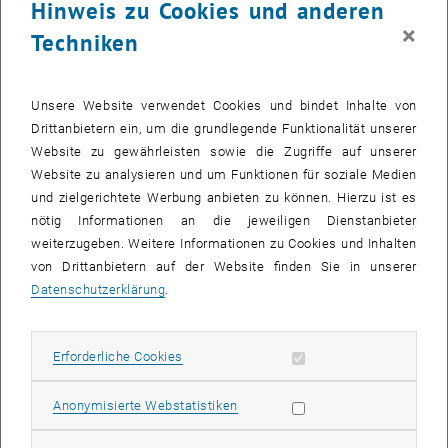
Hinweis zu Cookies und anderen
×
Techniken
Unsere Website verwendet Cookies und bindet Inhalte von
Drittanbietern ein, um die grundlegende Funktionalität unserer
Website zu gewährleisten sowie die Zugriffe auf unserer
Website zu analysieren und um Funktionen für soziale Medien
und zielgerichtete Werbung anbieten zu können. Hierzu ist es
nötig Informationen an die jeweiligen Dienstanbieter
Bild v
weiterzugeben. Weitere Informationen zu Cookies und Inhalten
© Claudia Virginia Dimoiu
1 
1/4 Bilder
von Drittanbietern auf der Website finden Sie in unserer
Datenschutzerklärung
.
Die Höhere Geodäsie feierte den 160. Jahrestag ihres Bestehens an
Erforderliche Cookies zulassen
Erforderliche Cookies
der TU Wien. Am 23. Juni 1866 ernannte Kaiser Franz Joseph in
“Allerhöchster Entschließung” den damaligen Professor für
Praktische Geometrie, Joseph Herr, zum ersten Professor für
Statistik Cookies zulassen
Anonymisierte Webstatistiken
Höhere Geodäsie und Sphärische Astronomie. Genau 160 Jahre