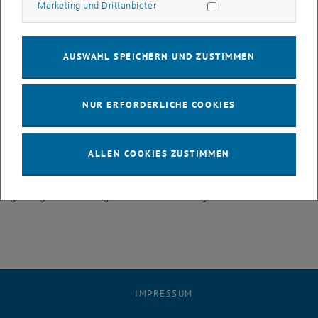
später kamen viele Generationen von Absolvent:innen und
Marketing Cookies zulassen
Marketing und Drittanbieter
(ehemaligen) Mitarbeitenden der Höheren Geodäsie zum
Homecoming Event an der TU Wien zusammen, um auf die
erhabene und die gemeinsame jüngere Geschichte zurückzublicken.
AUSWAHL SPEICHERN UND ZUSTIMMEN
Neben Einblicken in die Historie von Lehrkanzel und Studium
erhielten die Teilnehmenden auch topaktuelle Informationen zu
gegenwärtigen Forschungsgebieten und Herausforderungen im
NUR ERFORDERLICHE COOKIES
Bereich der Satellitennavigation und der Very Long Baseline
Interferometry. Im Anschluss haben wir Anekdoten und
Erinnerungen geteilt, Lebensgeschichten ausgetauscht und viel
ALLEN COOKIES ZUSTIMMEN
geplaudert und gelacht. Es war uns eine große Freude, mit so vielen
von nah und fern angereisten Kolleg:innen einen feierlichen und
geselligen Nachmittag und Abend zu verbringen.
IMPRESSUM